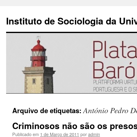
Instituto de Sociologia da Un
Saltar
António Pedro D
Arquivo de etiquetas:
para
Criminosos não são os preso
o
Publicado em
1 de Março de 2011
por
admin
conteúdo