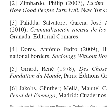
[2] Zimbardo, Philip (2007),
Lucifer
How Good People Turn Evil
, New York
[3] Palidda, Salvatore; Garcia, José 
(2010),
Criminalización racista de lo
Granada: Editorial Comares.
[4] Dores, António Pedro (2009), 
national borders,
Sociology Without Bo
[5] Girard, René (1978),
Des Chose
Fondation du Monde
, Paris: Éditions G
[6] Jakobs, Günther; Meliá, Manuel C
Penal del Enemigo
, Madrid: Cuadernos 
Esta entrada foi publicada em
Economia, Trabalho e Governaçã