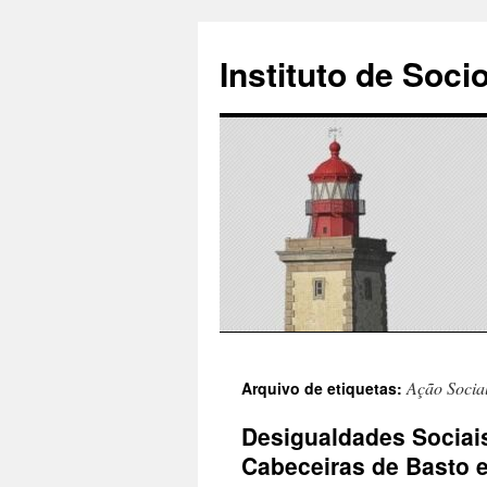
Instituto de Soci
Saltar
Ação Socia
Arquivo de etiquetas:
para
Desigualdades Sociai
o
Cabeceiras de Basto e
conteúdo