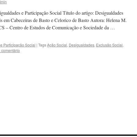
dmin
gualdades e Participação Social Título do artigo: Desigualdades
is em Cabeceiras de Basto e Celorico de Basto Autora: Helena M.
CECS – Centro de Estudos de Comunicação e Sociedade da …
e Participação Social
|
Tags
Ação Social
,
Desigualdades
,
Exclusão Social
,
m comentário