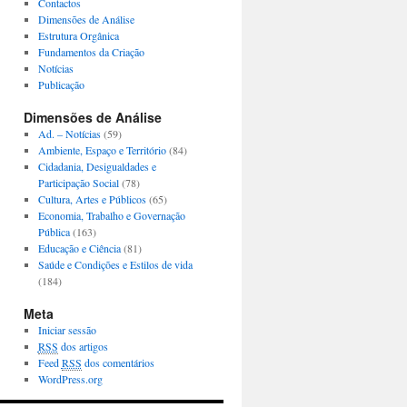
Contactos
Dimensões de Análise
Estrutura Orgânica
Fundamentos da Criação
Notícias
Publicação
Dimensões de Análise
Ad. – Notícias
(59)
Ambiente, Espaço e Território
(84)
Cidadania, Desigualdades e
Participação Social
(78)
Cultura, Artes e Públicos
(65)
Economia, Trabalho e Governação
Pública
(163)
Educação e Ciência
(81)
Saúde e Condições e Estilos de vida
(184)
Meta
Iniciar sessão
RSS
dos artigos
Feed
RSS
dos comentários
WordPress.org