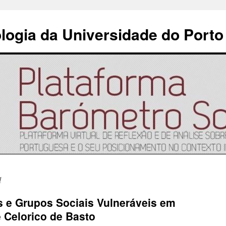
ologia da Universidade do Porto
l
s e Grupos Sociais Vulneráveis em
 Celorico de Basto