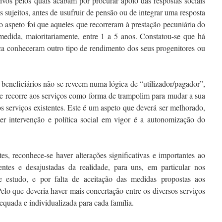
tivos pelos quais acabam por procurar apoio das respostas sociais
s sujeitos, antes de usufruir de pensão ou de integrar uma resposta
 aspeto foi que aqueles que recorreram à prestação pecuniária do
dida, maioritariamente, entre 1 a 5 anos. Constatou-se que há
ca conheceram outro tipo de rendimento dos seus progenitores ou
s beneficiários não se reveem numa lógica de “utilizador/pagador”,
e recorre aos serviços como forma de trampolim para mudar a sua
s serviços existentes. Este é um aspeto que deverá ser melhorado,
r intervenção e política social em vigor é a autonomização do
tes, reconhece-se haver alterações significativas e importantes ao
entes e desajustadas da realidade, para uns, em particular nos
 estudo, e por falta de aceitação das medidas propostas aos
 Pelo que deveria haver mais concertação entre os diversos serviços
quada e individualizada para cada família.