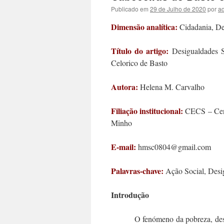
Publicado em
29 de Julho de 2020
por
a
Dimensão analítica:
Cidadania, De
Título do artigo:
Desigualdades S
Celorico de Basto
Autora:
Helena M. Carvalho
Filiação institucional:
CECS – Cent
Minho
E-mail:
hmsc0804@gmail.com
Palavras-chave:
Ação Social, Desig
Introdução
O fenómeno da pobreza, desiguald