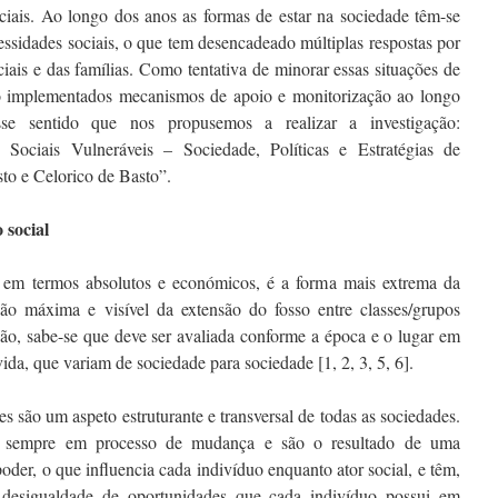
ociais. Ao longo dos anos as formas de estar na sociedade têm-se
essidades sociais, o que tem desencadeado múltiplas respostas por
ciais e das famílias. Como tentativa de minorar essas situações de
do implementados mecanismos de apoio e monitorização ao longo
e sentido que nos propusemos a realizar a investigação:
Sociais Vulneráveis – Sociedade, Políticas e Estratégias de
to e Celorico de Basto”.
 social
mos absolutos e económicos, é a forma mais extrema da
ção máxima e visível da extensão do fosso entre classes/grupos
nição, sabe-se que deve ser avaliada conforme a época e o lugar em
da, que variam de sociedade para sociedade [1, 2, 3, 5, 6].
 um aspeto estruturante e transversal de todas as sociedades.
ão sempre em processo de mudança e são o resultado de uma
poder, o que influencia cada indivíduo enquanto ator social, e têm,
 desigualdade de oportunidades que cada indivíduo possui em