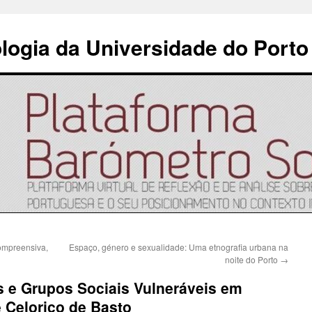
ologia da Universidade do Porto
ompreensiva,
Espaço, género e sexualidade: Uma etnografia urbana na
noite do Porto
→
s e Grupos Sociais Vulneráveis em
 Celorico de Basto