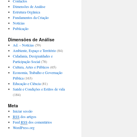
Contactos
Dimensões de Análise
Estrutura Orgânica
Fundamentos da Criação
Notícias
Publicação
Dimensões de Análise
Ad. – Notícias
(59)
Ambiente, Espaço e Território
(84)
Cidadania, Desigualdades e
Participação Social
(78)
Cultura, Artes e Públicos
(65)
Economia, Trabalho e Governação
Pública
(163)
Educação e Ciência
(81)
Saúde e Condições e Estilos de vida
(184)
Meta
Iniciar sessão
RSS
dos artigos
Feed
RSS
dos comentários
WordPress.org