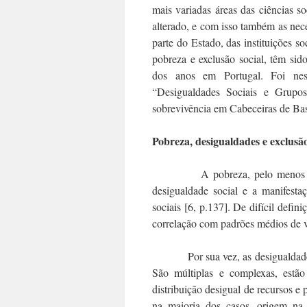
mais variadas áreas das ciências s
alterado, e com isso também as nec
parte do Estado, das instituições so
pobreza e exclusão social, têm si
dos anos em Portugal. Foi ness
“Desigualdades Sociais e Grupos 
sobrevivência em Cabeceiras de Bas
Pobreza, desigualdades e exclusão
A pobreza, pelo menos em ter
desigualdade social e a manifesta
sociais [6, p.137]. De difícil defi
correlação com padrões médios de vi
Por sua vez, as desigualdades são
São múltiplas e complexas, est
distribuição desigual de recursos e 
na maioria dos casos, origem na