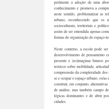
pertinente a adoção de uma abord
conhecimento e promova a compree
neste sentido, problematizar as r
urbano, reconhecendo que os m
socioculturais, territoriais e polí
assim de ser entendida apenas como
formas de organização do espaço-tem
Neste contexto, a escola pode se
desenvolvimento de pensamento crít
presente e (re)imaginar futuros p
teóricos sobre mobilidade, articula
compreensão da complexidade dos si
se e ocupar o espaço urbano, os/as e
construir, em conjunto, alternativa
de análise, mas também campo de e
lógicas dominantes e de abrir pos
cidades.