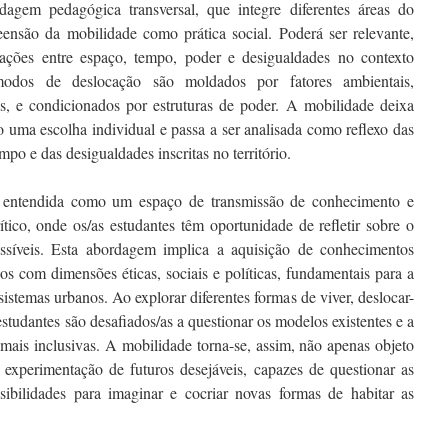
agem pedagógica transversal, que integre diferentes áreas do
nsão da mobilidade como prática social. Poderá ser relevante,
elações entre espaço, tempo, poder e desigualdades no contexto
odos de deslocação são moldados por fatores ambientais,
ticos, e condicionados por estruturas de poder. A mobilidade deixa
 uma escolha individual e passa a ser analisada como reflexo das
po e das desigualdades inscritas no território.
r entendida como um espaço de transmissão de conhecimento e
ico, onde os/as estudantes têm oportunidade de refletir sobre o
ossíveis. Esta abordagem implica a aquisição de conhecimentos
dos com dimensões éticas, sociais e políticas, fundamentais para a
stemas urbanos. Ao explorar diferentes formas de viver, deslocar-
studantes são desafiados/as a questionar os modelos existentes e a
s mais inclusivas. A mobilidade torna-se, assim, não apenas objeto
xperimentação de futuros desejáveis, capazes de questionar as
sibilidades para imaginar e cocriar novas formas de habitar as