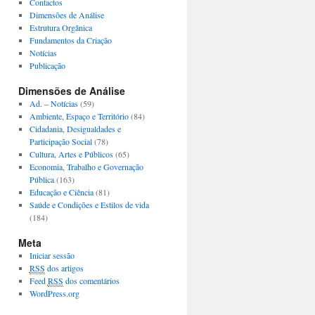
Contactos
Dimensões de Análise
Estrutura Orgânica
Fundamentos da Criação
Notícias
Publicação
Dimensões de Análise
Ad. – Notícias
(59)
Ambiente, Espaço e Território
(84)
Cidadania, Desigualdades e
Participação Social
(78)
Cultura, Artes e Públicos
(65)
Economia, Trabalho e Governação
Pública
(163)
Educação e Ciência
(81)
Saúde e Condições e Estilos de vida
(184)
Meta
Iniciar sessão
RSS
dos artigos
Feed
RSS
dos comentários
WordPress.org