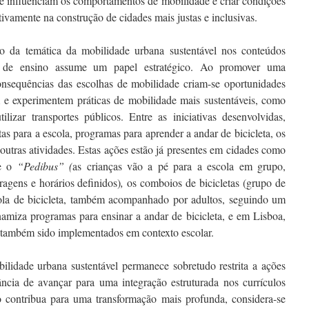
 que influenciam os comportamentos de mobilidade e criar condições
ivamente na construção de cidades mais justas e inclusivas.
ção da temática da mobilidade urbana sustentável nos conteúdos
los de ensino assume um papel estratégico. Ao promover uma
nsequências das escolhas de mobilidade criam-se oportunidades
m e experimentem práticas de mobilidade mais sustentáveis, como
ilizar transportes públicos. Entre as iniciativas desenvolvidas,
as para a escola, programas para aprender a andar de bicicleta, os
 outras atividades. Estas ações estão já presentes em cidades como
ve o
“
Pedibus” (
as crianças vão a pé para a escola em grupo,
agens e horários definidos)
,
os comboios de bicicletas (grupo de
cola de bicicleta, também acompanhado por adultos, seguindo um
inamiza programas para ensinar a andar de bicicleta, e em Lisboa,
 também sido implementados em contexto escolar.
ilidade urbana sustentável permanece sobretudo restrita a ações
ância de avançar para uma integração estruturada nos currículos
ão contribua para uma transformação mais profunda, considera-se