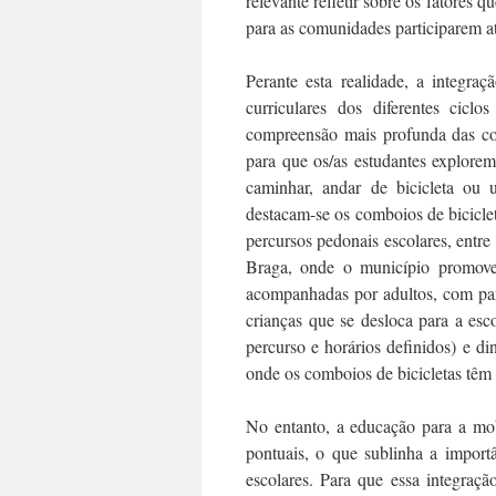
relevante refletir sobre os fatores
para as comunidades participarem at
Perante esta realidade, a integra
curriculares dos diferentes cic
compreensão mais profunda das co
para que os/as estudantes explore
caminhar, andar de bicicleta ou ut
destacam-se os comboios de biciclet
percursos pedonais escolares, entre
Braga, onde o município promo
acompanhadas por adultos, com par
crianças que se desloca para a es
percurso e horários definidos) e d
onde os comboios de bicicletas têm
No entanto, a educação para a mob
pontuais, o que sublinha a import
escolares. Para que essa integraç