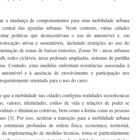
erar a mudança de comportamentos para uma mobilidade urbana
o central das agendas urbanas. Neste contexto, várias cidades
ntar políticas que desincentivam o uso do automóvel e, em
slocação ativas e sustentáveis, incluindo restrições ao uso do
mentação de zonas de baixas emissões, Zonas 30 – áreas urbanas
h, redes cicláveis, áreas pedonais ampliadas, sistemas de partilha
utras. Contudo, estas medidas enfrentam resistências associadas à
 automóvel e à ausência de envolvimento e participação nos
requentemente orientado para o uso do carro.
te que a mobilidade nas cidades configura realidades sociotécnicas
ias, valores, identidades, estilos de vida e relações de poder se
viduais e dinâmicas coletivas, bem como a forma como as pessoas
no [3]. Por isso, acelerar a transição para a mobilidade urbana
s estruturais profundas de ordem física, económica, territorial,
lém da implementação de medidas técnicas, torna-se particularmente