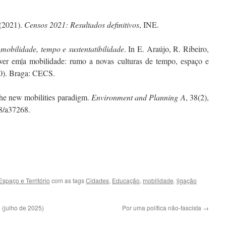
 (2021).
Censos 2021: Resultados definitivos
, INE.
mobilidade, tempo e sustentatibilidade
. In E. Araújo, R. Ribeiro,
ver em|a mobilidade: rumo a novas culturas de tempo, espaço e
60). Braga: CECS.
 The new mobilities paradigm.
Environment and Planning A
, 38(2),
68/a37268.
spaço e Território
com as tags
Cidades
,
Educação
,
mobilidade
.
ligação
 (julho de 2025)
Por uma política não-fascista
→