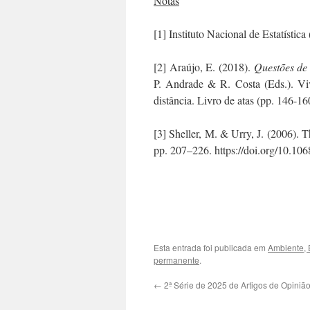
Notas
[1] Instituto Nacional de Estatística
[2] Araújo, E. (2018).
Questões de 
P. Andrade & R. Costa (Eds.). Vi
distância. Livro de atas (pp. 146-1
[3] Sheller, M. & Urry, J. (2006).
pp. 207–226. https://doi.org/10.10
.
.
Esta entrada foi publicada em
Ambiente, E
permanente
.
←
2ª Série de 2025 de Artigos de Opinião