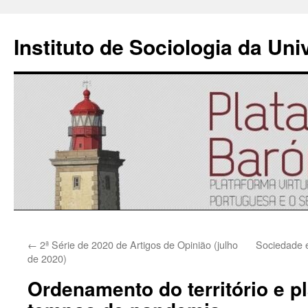
Instituto de Sociologia da Un
Saltar
←
2ª Série de 2020 de Artigos de Opinião (julho
Sociedade 
para
de 2020)
o
Ordenamento do território e 
conteúdo