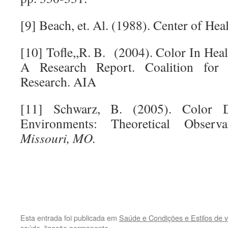
[9] Beach, et. Al. (1988). Center of Hea
[10] Tofle,,R. B. (2004). Color In Hea
A Research Report. Coalition for 
Research. AIA
[11] Schwarz, B. (2005). Color D
Environments: Theoretical Observ
Missouri, MO.
.
.
Esta entrada foi publicada em
Saúde e Condições e Estilos de v
saúde
.
ligação permanente
.