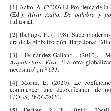
[1] Aalto, A. (2000) El Problema de la 
(Ed.),
Alvar Aalto.
De palabra y por
Editorial.
[2] Ibelings, H. (1998). Supermodernis
era de la globalización. Barcelona: Edit
[3] Fernández-Galiano (2010).
Arquitectura Viva
, “La otra globaliza
necesario”; n.º 133.
[4] Morin, E. (2020), Le confineme
commencer une detoxification de n
L’OBS, 28/03/2020.
[5] Decker, R. T. (1994). Tactili