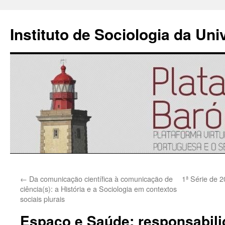
Instituto de Sociologia da Un
Saltar
←
Da comunicação científica à comunicação de
1ª Série de 
para
ciência(s): a História e a Sociologia em contextos
sociais plurais
o
Espaço e Saúde: responsabili
conteúdo