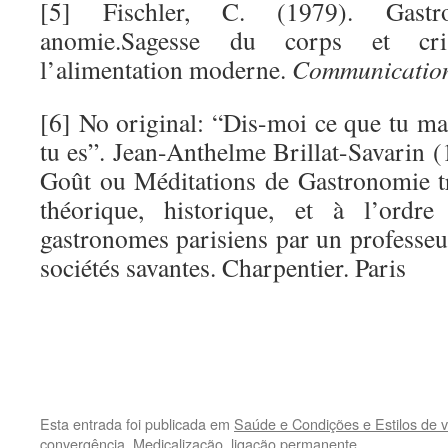
[5] Fischler, C. (1979). Gastr
anomie.Sagesse du corps et cris
l’alimentation moderne.
Communication
[6] No original: “Dis-moi ce que tu man
tu es”. Jean-Anthelme Brillat-Savarin 
Goût ou Méditations de Gastronomie t
théorique, historique, et à l’ordr
gastronomes parisiens par un professe
sociétés savantes. Charpentier. Paris
.
.
Esta entrada foi publicada em
Saúde e Condições e Estilos de v
convergência
,
Medicalização
.
ligação permanente
.