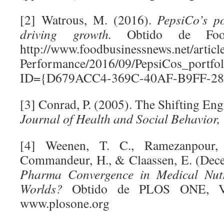
[2] Watrous, M. (2016).
PepsiCo’s po
driving growth.
Obtido de Food
http://www.foodbusinessnews.net/artic
Performance/2016/09/PepsiCos_portfol
ID={D679ACC4-369C-40AF-B9FF-2
[3] Conrad, P. (2005). The Shifting Eng
Journal of Health and Social Behavior,
[4] Weenen, T. C., Ramezanpour, 
Commandeur, H., & Claassen, E. (Dec
Pharma Convergence in Medical Nutr
Worlds?
Obtido de PLOS ONE, Vo
www.plosone.org