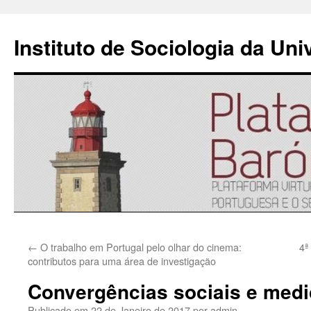
Instituto de Sociologia da Un
Saltar
←
O trabalho em Portugal pelo olhar do cinema:
4ª
para
contributos para uma área de investigação
o
Convergências sociais e medi
conteúdo
Publicado em
22 de Janeiro de 2017
por
admin