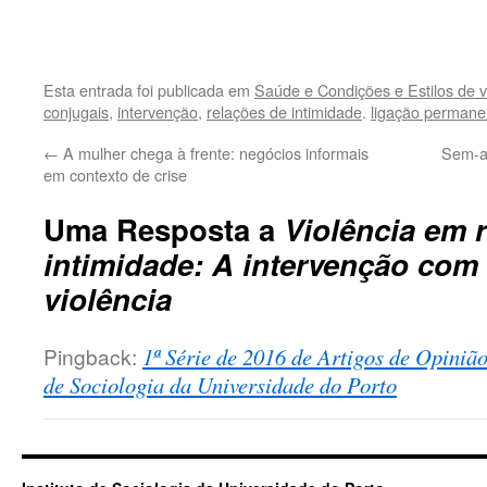
.
Esta entrada foi publicada em
Saúde e Condições e Estilos de v
conjugais
,
intervenção
,
relações de intimidade
.
ligação permane
←
A mulher chega à frente: negócios informais
Sem-ab
em contexto de crise
Uma Resposta a
Violência em 
intimidade: A intervenção com 
violência
Pingback:
1ª Série de 2016 de Artigos de Opinião
de Sociologia da Universidade do Porto