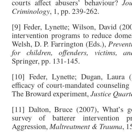
courts affect abusers’ behaviour?
Jo
Criminology
, 1, pp. 239-262.
[9] Feder, Lynette; Wilson, David (20
intervention programs to reduce domes
Welsh, D. P. Farrington (Eds.),
Prevent
for children, offenders, victims, a
Springer, pp. 131-145.
[10] Feder, Lynette; Dugan, Laura (
efficacy of court-mandated counseling 
The Broward experiment,
Justice Quart
[11] Dalton, Bruce (2007), What’s g
survey of batterer intervention p
Aggression,
Maltreatment & Trauma
, 1