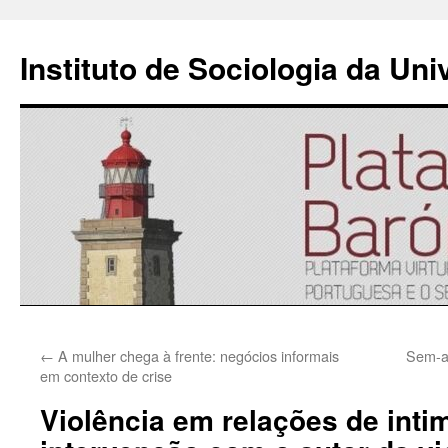
Instituto de Sociologia da Un
Saltar
←
A mulher chega à frente: negócios informais
Sem-ab
para
em contexto de crise
o
Violência em relações de inti
conteúdo