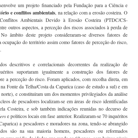
nvolve um projeto financiado pela Fundação para a Ciência e
itório e conflitos ambientais
, na relação com a erosão costeira. O
e Conflitos Ambientais Devido à Erosão Costeira (PTDC/CS-
re outros aspectos, a perceção dos riscos associados à perda de
. No âmbito deste projeto consideraram-se diversos fatores de
 ocupação do território assim como fatores de perceção do risco,
.
dos descritivos e correlacionais decorrentes da realização de
uéritos suportaram igualmente a construção dos fatores de
re a perceção do risco. Foram aplicados, com recolha direta, em
na Fonte da Telha/Costa da Caparica (caso de estudo a sul) e em
norte), e constituíram um dos momentos privilegiados da análise
úcleos de pescadores localizam-se em áreas de risco identificadas
la Costeira, e sob também indicações reunidas no decurso de
ers
e políticos locais em fase anterior. Realizaram-se 70 inquéritos
aparica) a pescadores e moradores na zona, tendo-se abrangido
ridos são na sua maioria homens, pescadores ou reformados