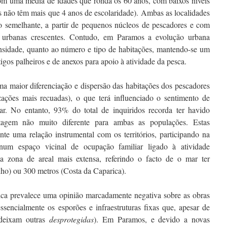
com uma média de idades que ronda os 60 anos, com baixos níveis
s não têm mais que 4 anos de escolaridade). Ambas as localidades
 semelhante, a partir de pequenos núcleos de pescadores e com
 urbanas crescentes. Contudo, em Paramos a evolução urbana
sidade, quanto ao número e tipo de habitações, mantendo-se um
igos palheiros e de anexos para apoio à atividade da pesca.
ma maior diferenciação e dispersão das habitações dos pescadores
ações mais recuadas), o que terá influenciado o sentimento de
. No entanto, 93% do total de inquiridos recorda ter havido
ntagem não muito diferente para ambas as populações. Estas
te uma relação instrumental com os territórios, participando na
 num espaço vicinal de ocupação familiar ligado à atividade
a zona de areal mais extensa, referindo o facto de o mar ter
ho) ou 300 metros (Costa da Caparica).
ca prevalece uma opinião marcadamente negativa sobre as obras
essencialmente os esporões e infraestruturas fixas que, apesar de
deixam outras
desprotegidas
). Em Paramos, e devido a novas