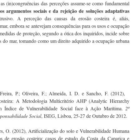
 e as (in)congruências das perceções assume-se como fundamental
s argumentos sociais e da rejeição de soluções adaptativas
usivo. A perceção das causas da erosão costeira é, aliás,
ar, embora se antevejam consequências para os usos e ocupação
medidas de proteção, segundo a ótica dos inquiridos, incide sobre
tos do mar, tomando como um direito adquirido a ocupação urbana
 Freira, P.; Oliveira, F.; Almeida, I. D. e Sancho, F. (2012),
teira: A Metodologia Multicritério AHP (Analytic Hierarchy
m Índice de Vulnerabilidade Social face à Ação Marítima.
2º
ponsabilidade Social
, ISEG, Lisboa, 25-27 de Outubro de 2012.
unes, O. (2012), Artificialização do solo e Vulnerabilidade Humana
os de erosão costeira: casos de estudo da Costa da Caparica e