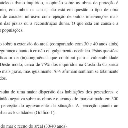
núcleo urbano inquirido, a opinião sobre as obras de proteção é
tanto, em ambos os casos, não está em questão o tipo de obra
r de carácter intrusivo com rejeição de outras intervenções mais
al das praias ou a reconstrução dunar. O que está em causa é a
s populações.
ão sobre a extensão do areal (comparando com 30 e 40 anos atrás)
gurança quanto à erosão ou galgamento oceânico. Estas questões
cador de (in)congruência que contribui para a vulnerabilidade
s. Deste modo, cerca de 75% dos inquiridos na Costa da Caparica
to mais grave, mas igualmente 76% afirmam sentirem-se totalmente
dos.
esulta de uma maior dispersão das habitações dos pescadores, e
opinião negativa sobre as obras e o avanço do mar estimado em 300
a perceção do agravamento da situação. A perceção quanto ao
mbas as localidades (Gráfico 1).
 do mar e recuo do areal (30/40 anos)