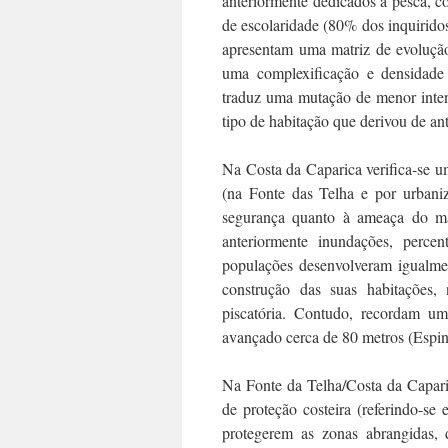
anteriormente dedicados à pesca, 
de escolaridade (80% dos inquirido
apresentam uma matriz de evolução
uma complexificação e densidade
traduz uma mutação de menor inten
tipo de habitação que derivou de ant
Na Costa da Caparica verifica-se u
(na Fonte das Telha e por urbaniz
segurança quanto à ameaça do mar
anteriormente inundações, perce
populações desenvolveram igualmen
construção das suas habitações,
piscatória. Contudo, recordam um
avançado cerca de 80 metros (Espin
Na Fonte da Telha/Costa da Capari
de proteção costeira (referindo-se 
protegerem as zonas abrangidas, 