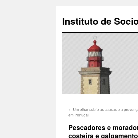
Instituto de Soci
Saltar
←
Um olhar sobre as causas e a prevenç
para
em Portugal
o
Pescadores e morador
costeira e galgament
conteúdo