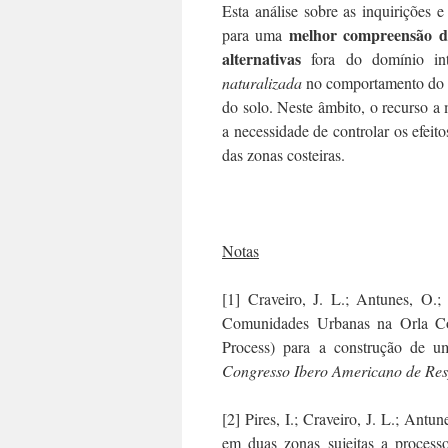
Esta análise sobre as inquirições
melhor compreensão do
para uma
alternativas
fora do domínio intr
naturalizada
no comportamento do m
do solo. Neste âmbito, o recurso a 
a necessidade de controlar os efei
das zonas costeiras.
Notas
[1] Craveiro, J. L.; Antunes, O.;
Comunidades Urbanas na Orla Cos
Process) para a construção de u
Congresso Ibero Americano de Res
[2] Pires, I.; Craveiro, J. L.; Ant
em duas zonas sujeitas a process