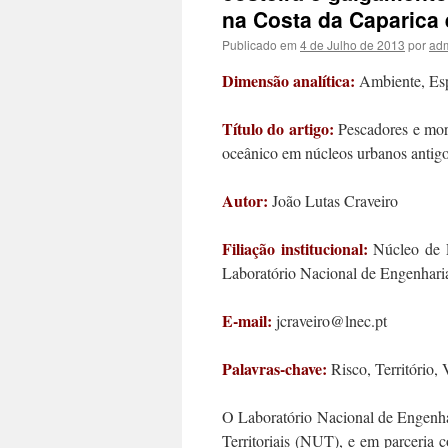
na Costa da Caparica
Publicado em
4 de Julho de 2013
por
ad
Dimensão analítica:
Ambiente, Esp
Título do artigo:
Pescadores e mor
oceânico em núcleos urbanos antig
Autor:
João Lutas Craveiro
Filiação institucional:
Núcleo de E
Laboratório Nacional de Engenharia
E-mail:
jcraveiro@lnec.pt
Palavras-chave:
Risco, Território, 
O Laboratório Nacional de Engenha
Territoriais (NUT), e em parceria