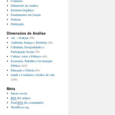
Contactos
Dimensões de Análise
Estrutura Orgânica
Fundamentos da Criação
Notícias
Publicação
Dimensões de Análise
Ad. – Notícias
(59)
Ambiente, Espaço e Território
(84)
Cidadania, Desigualdades e
Participação Social
(78)
Cultura, Artes e Públicos
(65)
Economia, Trabalho e Governação
Pública
(163)
Educação e Ciência
(81)
Saúde e Condições e Estilos de vida
(184)
Meta
Iniciar sessão
RSS
dos artigos
Feed
RSS
dos comentários
WordPress.org