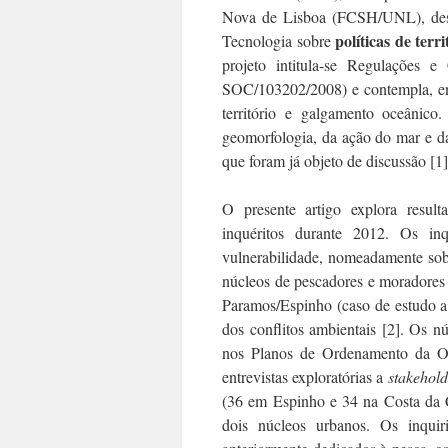
Nova de Lisboa (FCSH/UNL), dese
políticas de terr
Tecnologia sobre
projeto intitula-se Regulações 
SOC/103202/2008) e contempla, ent
território e galgamento oceânico
geomorfologia, da ação do mar e da
que foram já objeto de discussão [1]
O presente artigo explora resulta
inquéritos durante 2012. Os inq
vulnerabilidade, nomeadamente sob
núcleos de pescadores e moradores 
Paramos/Espinho (caso de estudo a 
dos conflitos ambientais [2]. Os n
nos Planos de Ordenamento da Or
entrevistas exploratórias a
stakehold
(36 em Espinho e 34 na Costa da C
dois núcleos urbanos. Os inqui