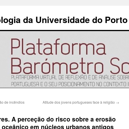
ologia da Universidade do Porto
ão de incêndios
Atitude dos jovens portugueses face à religião
→
es. A perceção do risco sobre a erosão
o oceânico em núcleos urbanos antigos