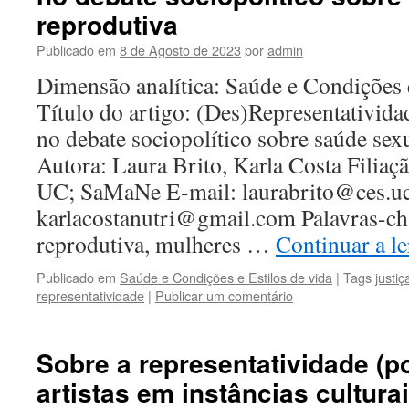
reprodutiva
Publicado em
8 de Agosto de 2023
por
admin
Dimensão analítica: Saúde e Condições 
Título do artigo: (Des)Representativid
no debate sociopolítico sobre saúde sex
Autora: Laura Brito, Karla Costa Filiaçã
UC; SaMaNe E-mail: laurabrito@ces.uc
karlacostanutri@gmail.com Palavras-cha
reprodutiva, mulheres …
Continuar a l
Publicado em
Saúde e Condições e Estilos de vida
|
Tags
justiç
representatividade
|
Publicar um comentário
Sobre a representatividade (p
artistas em instâncias cultura