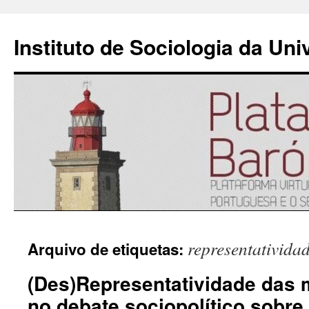
Instituto de Sociologia da Un
Saltar
representativida
Arquivo de etiquetas:
para
(Des)Representatividade das 
o
no debate sociopolítico sobre
conteúdo