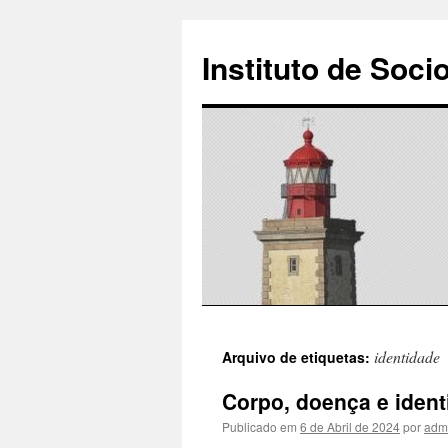
Instituto de Soci
Saltar
identidade
Arquivo de etiquetas:
para
Corpo, doença e ident
o
Publicado em
6 de Abril de 2024
por
adm
conteúdo