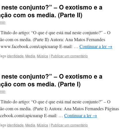
 neste conjunto?” – O exotismo e a
ção com os media. (Parte II)
min
 Título do artigo: “O que é que está mal neste conjunto?” – O
ção com os media. (Parte II) Autora: Ana Matos Fernandes
 / www.facebook.com/capicuarap E-mail: …
Continuar a ler
→
Tags
identidade
,
Media
,
Música
|
Publicar um comentário
 neste conjunto?” – O exotismo e a
ção com os media. (Parte I)
min
 Título do artigo: “O que é que está mal neste conjunto?” – O
ção com os media. (Parte I) Autora: Ana Matos Fernandes Páginas
acebook.com/capicuarap E-mail: …
Continuar a ler
→
Tags
identidade
,
Media
,
Música
|
Publicar um comentário