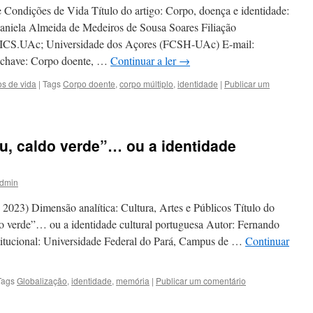
e Condições de Vida Título do artigo: Corpo, doença e identidade:
Daniela Almeida de Medeiros de Sousa Soares Filiação
CICS.UAc; Universidade dos Açores (FCSH-UAc) E-mail:
s-chave: Corpo doente, …
Continuar a ler
→
os de vida
|
Tags
Corpo doente
,
corpo múltiplo
,
identidade
|
Publicar um
u, caldo verde”… ou a identidade
dmin
2023) Dimensão analítica: Cultura, Artes e Públicos Título do
do verde”… ou a identidade cultural portuguesa Autor: Fernando
titucional: Universidade Federal do Pará, Campus de …
Continuar
Tags
Globalização
,
identidade
,
memória
|
Publicar um comentário