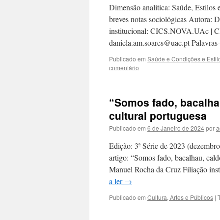
Dimensão analítica: Saúde, Estilos 
breves notas sociológicas Autora: 
institucional: CICS.NOVA.UAc | 
daniela.am.soares@uac.pt Palavra
Publicado em
Saúde e Condições e Estil
comentário
“Somos fado, bacalha
cultural portuguesa
Publicado em
6 de Janeiro de 2024
por
a
Edição: 3ª Série de 2023 (dezembro 
artigo: “Somos fado, bacalhau, cal
Manuel Rocha da Cruz Filiação ins
a ler
→
Publicado em
Cultura, Artes e Públicos
|