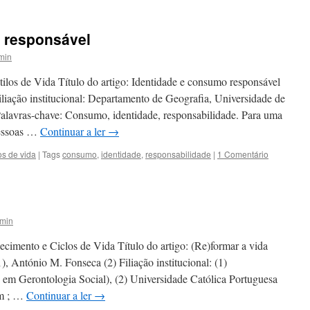
 responsável
min
ilos de Vida Título do artigo: Identidade e consumo responsável
liação institucional: Departamento de Geografia, Universidade de
alavras-chave: Consumo, identidade, responsabilidade. Para uma
pessoas …
Continuar a ler
→
os de vida
|
Tags
consumo
,
identidade
,
responsabilidade
|
1 Comentário
min
ecimento e Ciclos de Vida Título do artigo: (Re)formar a vida
), António M. Fonseca (2) Filiação institucional: (1)
em Gerontologia Social), (2) Universidade Católica Portuguesa
om ; …
Continuar a ler
→