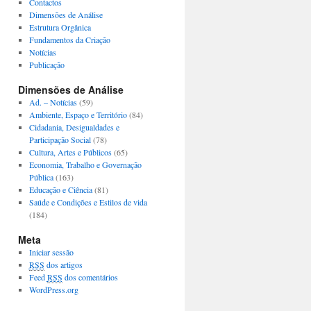
Contactos
Dimensões de Análise
Estrutura Orgânica
Fundamentos da Criação
Notícias
Publicação
Dimensões de Análise
Ad. – Notícias
(59)
Ambiente, Espaço e Território
(84)
Cidadania, Desigualdades e
Participação Social
(78)
Cultura, Artes e Públicos
(65)
Economia, Trabalho e Governação
Pública
(163)
Educação e Ciência
(81)
Saúde e Condições e Estilos de vida
(184)
Meta
Iniciar sessão
RSS
dos artigos
Feed
RSS
dos comentários
WordPress.org