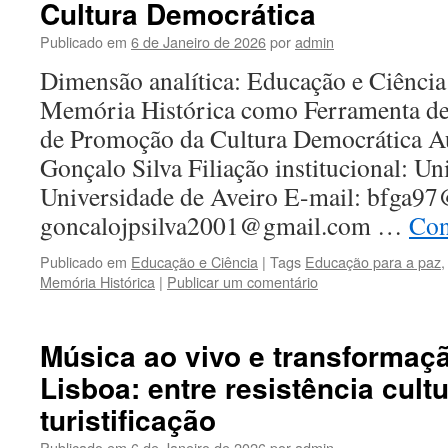
Cultura Democrática
Publicado em
6 de Janeiro de 2026
por
admin
Dimensão analítica: Educação e Ciência 
Memória Histórica como Ferramenta de
de Promoção da Cultura Democrática A
Gonçalo Silva Filiação institucional: Un
Universidade de Aveiro E-mail: bfga9
goncalojpsilva2001@gmail.com …
Con
Publicado em
Educação e Ciência
|
Tags
Educação para a paz
Memória Histórica
|
Publicar um comentário
Música ao vivo e transformaç
Lisboa: entre resistência cultu
turistificação
Publicado em
6 de Janeiro de 2026
por
admin