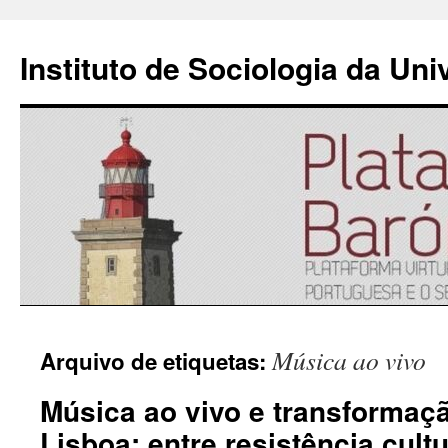
Instituto de Sociologia da Un
Saltar
Música ao vivo
Arquivo de etiquetas:
para
Música ao vivo e transformaç
o
Lisboa: entre resistência cultu
conteúdo