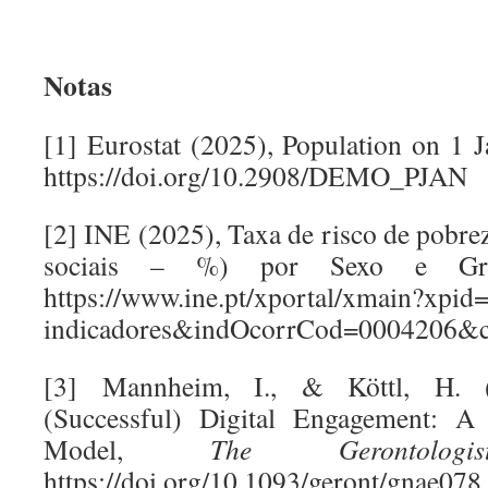
Notas
[1] Eurostat (2025), Population on 1 
https://doi.org/10.2908/DEMO_PJAN
[2] INE (2025), Taxa de risco de pobre
sociais – %) por Sexo e Grup
https://www.ine.pt/xportal/xmain?xpi
indicadores&indOcorrCod=0004206&c
[3] Mannheim, I., & Köttl, H. 
(Successful) Digital Engagement: A 
Model,
The Gerontologis
https://doi.org/10.1093/geront/gnae078