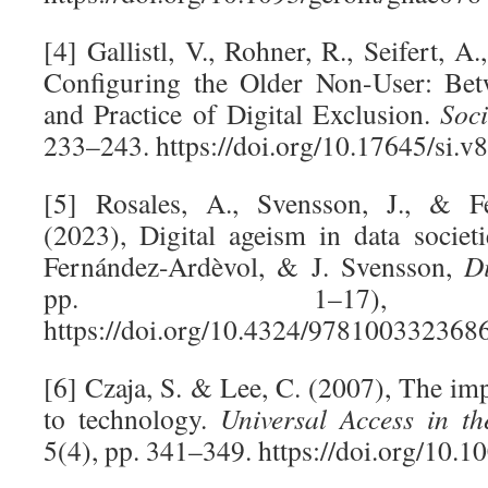
[4] Gallistl, V., Rohner, R., Seifert, 
Configuring the Older Non-User: Bet
and Practice of Digital Exclusion.
Soci
233–243. https://doi.org/10.17645/si.v
[5] Rosales, A., Svensson, J., & F
(2023), Digital ageism in data societ
Fernández-Ardèvol, & J. Svensson,
D
pp. 1–17), Ro
https://doi.org/10.4324/978100332368
[6] Czaja, S. & Lee, C. (2007), The im
to technology.
Universal Access in th
5(4), pp. 341–349. https://doi.org/10