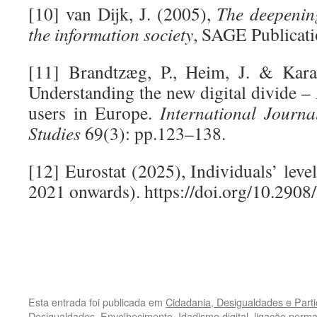
[10] van Dijk, J. (2005),
The deepening
the information society
, SAGE Publicati
[11] Brandtzæg, P., Heim, J. & Kara
Understanding the new digital divide –
users in Europe.
International Journ
Studies
69(3): pp.123–138.
[12] Eurostat (2025), Individuals’ level
2021 onwards). https://doi.org/10.2
.
.
Esta entrada foi publicada em
Cidadania, Desigualdades e Parti
Desigualdades
,
Envelhecimento
,
Idadismo digital
.
ligação perm