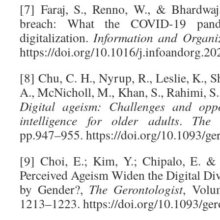
[7] Faraj, S., Renno, W., & Bhardwaj
breach: What the COVID-19 pand
digitalization.
Information and Organi
https://doi.org/10.1016/j.infoandorg.2
[8] Chu, C. H., Nyrup, R., Leslie, K., Sh
A., McNicholl, M., Khan, S., Rahimi, S.
Digital ageism: Challenges and oppor
intelligence for older adults
.
The 
pp.947–955. https://doi.org/10.1093/g
[9] Choi, E.; Kim, Y.; Chipalo, E. &
Perceived Ageism Widen the Digital Di
by Gender?,
The Gerontologist
, Volu
1213–1223. https://doi.org/10.1093/ge