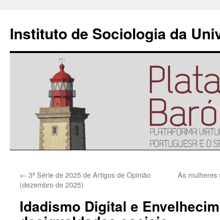
Instituto de Sociologia da Un
Saltar
←
3ª Série de 2025 de Artigos de Opinião
As mulheres n
para
(dezembro de 2025)
o
Idadismo Digital e Envelhecim
conteúdo