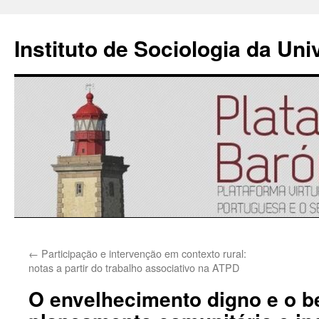
Instituto de Sociologia da Un
Saltar
←
Participação e intervenção em contexto rural:
para
notas a partir do trabalho associativo na ATPD
o
O envelhecimento digno e o b
conteúdo