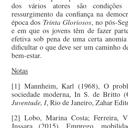
dos vários atores são condições 
ressurgimento da confiança na democ
época dos
Trinta Gloriosos
, no pós-Se
e em que os jovens têm de fazer part
efetiva sob pena de uma certa anomia s
dificultar o que deve ser um caminho d
bem-estar.
Notas
[1] Mannheim, Karl (1968), O prob
sociedade moderna, In S. de Britto 
Juventude, I
, Rio de Janeiro, Zahar Edito
[2] Lobo, Marina Costa; Ferreira, V
Jussara (2015), Emprego, mobilidad