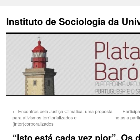
Instituto de Sociologia da Un
Saltar
←
Encontros pela Justiça Climática: uma proposta
Particip
para
para ativismos territorializados e
notas a part
(inter)corporalizados
o
“Isto está cada vez pior”. Os 
conteúdo