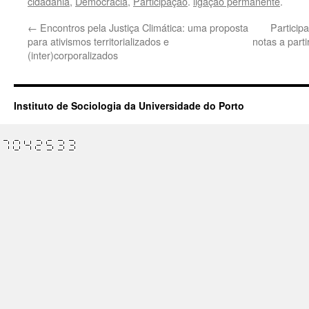
cidadania
,
Democracia
,
Participação
.
ligação permanente
.
←
Encontros pela Justiça Climática: uma proposta
Particip
para ativismos territorializados e
notas a part
(inter)corporalizados
Instituto de Sociologia da Universidade do Porto