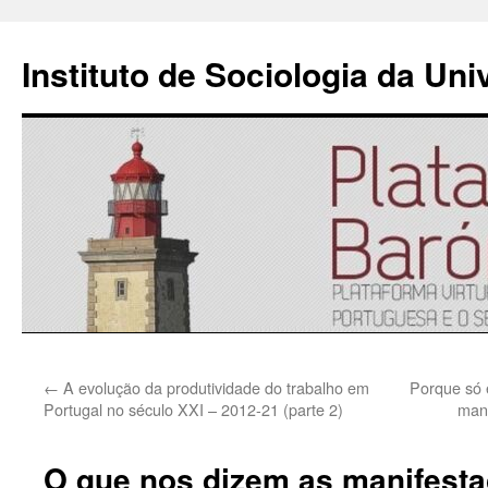
Instituto de Sociologia da Un
Saltar
←
A evolução da produtividade do trabalho em
Porque só 
para
Portugal no século XXI – 2012-21 (parte 2)
mani
o
O que nos dizem as manifesta
conteúdo