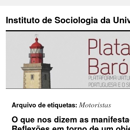
Instituto de Sociologia da Un
Saltar
Motoristas
Arquivo de etiquetas:
para
O que nos dizem as manifesta
o
Reflexões em torno de um obj
conteúdo