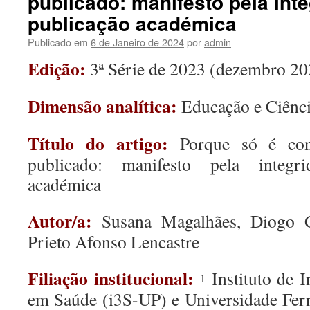
publicado: manifesto pela int
publicação académica
Publicado em
6 de Janeiro de 2024
por
admin
Edição:
3ª Série de 2023 (dezembro 20
Dimensão analítica:
Educação e Ciênc
Título do artigo:
Porque só é co
publicado: manifesto pela integr
académica
Autor/a:
Susana Magalhães, Diogo G
Prieto Afonso Lencastre
Filiação institucional:
Instituto de I
1
em Saúde (i3S-UP) e Universidade Fer