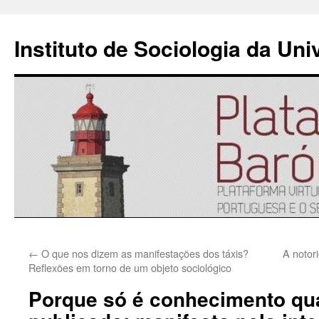
Instituto de Sociologia da Un
Saltar
←
O que nos dizem as manifestações dos táxis?
A notor
para
Reflexões em torno de um objeto sociológico
o
Porque só é conhecimento qu
conteúdo