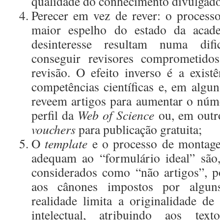
qualidade do conhecimento divulgad
Perecer em vez de rever: o processo
maior espelho do estado da acad
desinteresse resultam numa di
conseguir revisores comprometid
revisão. O efeito inverso é a exist
competências científicas e, em algu
reveem artigos para aumentar o núm
perfil da
Web of Science
ou, em outro
vouchers
para publicação gratuita;
O
template
e o processo de montage
adequam ao “formulário ideal” são,
considerados como “não artigos”, 
aos cânones impostos por algun
realidade limita a originalidade d
intelectual, atribuindo aos tex