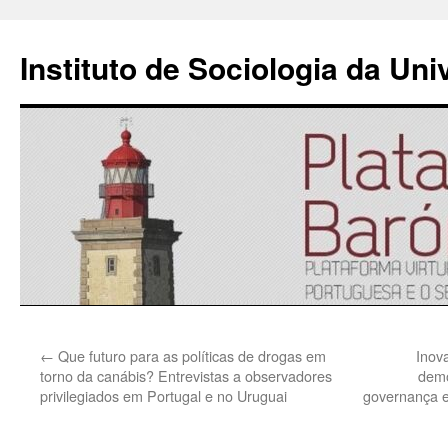
Instituto de Sociologia da Un
Saltar
←
Que futuro para as políticas de drogas em
Inov
para
torno da canábis? Entrevistas a observadores
demo
privilegiados em Portugal e no Uruguai
governança e
o
conteúdo