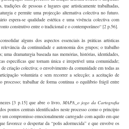
as, tradições de pessoas e lugares que artisticamente trabalhadas,
urgia e permite uma projecção alternativa colectiva no futuro.
tário espera-se qualidade estética e uma vivência colectiva com
ronto construtivo entre o tradicional e o contemporâneo“ [2 p.56].
consolidar alguns dos aspectos essenciais às práticas artísticas
a relevância da continuidade e autonomia dos grupos; o trabalho
; uma dramaturgia baseada nas memórias, histórias, identidades,
icas específicas que tornam única e irrepetível uma comunidade;
 de criação colectiva; o envolvimento da comunidade em todas as
rticipação voluntária e sem recorrer a selecção; a aceitação de
o processo; trabalhar de forma contínua o equilíbrio frágil entre
nezes [3 p.15] que abre o livro,
MAPA_o jogo da Cartografia
ados pontos centrais identificados neste processo como o princípio
ige um compromisso emocionalmente carregado com aquilo em que
ue favorece o despertar da “polis adormecida” e que envolve os