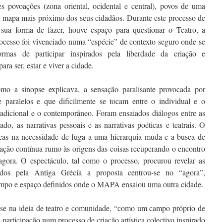
es povoações (zona oriental, ocidental e central), povos de uma
mapa mais próximo dos seus cidadãos. Durante este processo de
 sua forma de fazer, houve espaço para questionar o Teatro, a
ocesso foi vivenciado numa “espécie” de contexto seguro onde se
ormas de participar inspirados pela liberdade da criação e
ra ser, estar e viver a cidade.
omo a sinopse explicava, a sensação paralisante provocada por
paralelos e que dificilmente se tocam entre o individual e o
 tradicional e o contemporâneo. Foram ensaiados diálogos entre as
ado, as narrativas pessoais e as narrativas poéticas e teatrais. O
s na necessidade de fuga a uma hierarquia muda e a busca de
ção contínua rumo às origens das coisas recuperando o encontro
 agora. O espectáculo, tal como o processo, procurou revelar as
ados pela Antiga Grécia a proposta centrou-se no “agora”,
mpo e espaço definidos onde o MAPA ensaiou uma outra cidade.
e na ideia de teatro e comunidade, “como um campo próprio de
participação num processo de criação artística colectivo inspirado