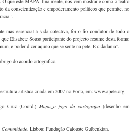
. O que este MAPA, finalmente, nos vem mostrar é como o teatro
to da conscientização e empoderamento políticos que permite, no
racia”.
nte mas essencial à vida colectiva, foi o fio condutor de todo o
ue Elisabete Sousa participante do projecto resume desta forma:
m, é poder dizer aquilo que se sente na pele. É cidadania”.
 abrigo do acordo ortográfico.
estrutura artística criada em 2007 no Porto, em: www.apele.org
ugo Cruz (Coord.)
Mapa_o jogo da cartografia
(desenho em
e Comunidade
. Lisboa: Fundação Calouste Gulbenkian.