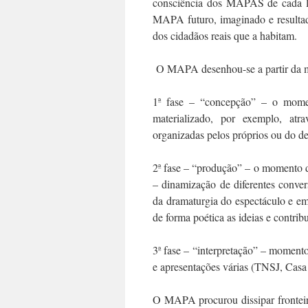
consciência dos MAPAS de cada 
MAPA futuro, imaginado e resultad
dos cidadãos reais que a habitam.
O MAPA desenhou-se a partir da met
1ª fase – “concepção” – o mome
materializado, por exemplo, atr
organizadas pelos próprios ou do de
2ª fase – “produção” – o momento d
– dinamização de diferentes conver
da dramaturgia do espectáculo e em
de forma poética as ideias e contrib
3ª fase – “interpretação” – momen
e apresentações várias (TNSJ, Cas
O MAPA procurou dissipar fronteira