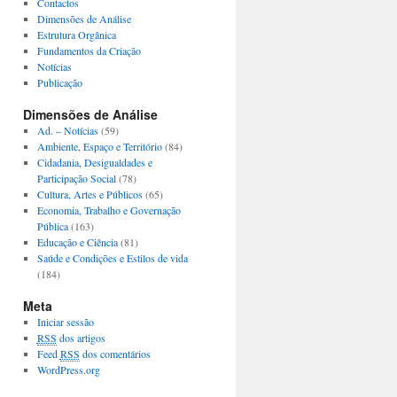
Contactos
Dimensões de Análise
Estrutura Orgânica
Fundamentos da Criação
Notícias
Publicação
Dimensões de Análise
Ad. – Notícias
(59)
Ambiente, Espaço e Território
(84)
Cidadania, Desigualdades e
Participação Social
(78)
Cultura, Artes e Públicos
(65)
Economia, Trabalho e Governação
Pública
(163)
Educação e Ciência
(81)
Saúde e Condições e Estilos de vida
(184)
Meta
Iniciar sessão
RSS
dos artigos
Feed
RSS
dos comentários
WordPress.org