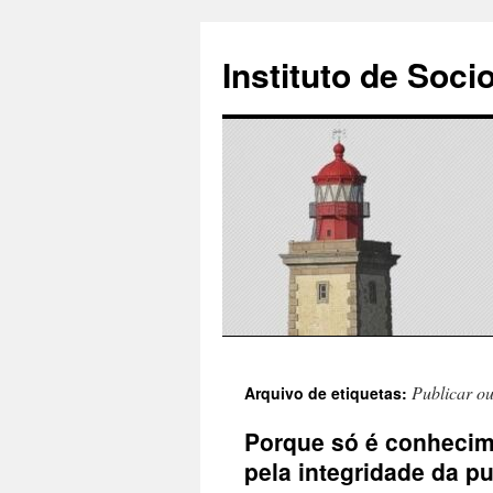
Instituto de Soci
Saltar
Publicar o
Arquivo de etiquetas:
para
Porque só é conhecim
o
pela integridade da p
conteúdo