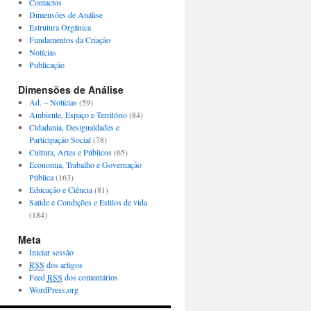
Contactos
Dimensões de Análise
Estrutura Orgânica
Fundamentos da Criação
Notícias
Publicação
Dimensões de Análise
Ad. – Notícias
(59)
Ambiente, Espaço e Território
(84)
Cidadania, Desigualdades e
Participação Social
(78)
Cultura, Artes e Públicos
(65)
Economia, Trabalho e Governação
Pública
(163)
Educação e Ciência
(81)
Saúde e Condições e Estilos de vida
(184)
Meta
Iniciar sessão
RSS
dos artigos
Feed
RSS
dos comentários
WordPress.org