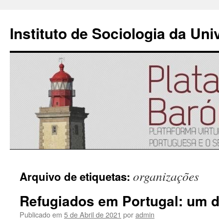
Instituto de Sociologia da Un
Saltar
organizações
Arquivo de etiquetas:
para
Refugiados em Portugal: um de
o
Publicado em
5 de Abril de 2021
por
admin
conteúdo