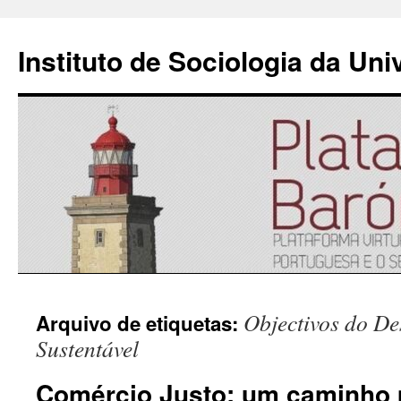
Instituto de Sociologia da Un
Saltar
Objectivos do De
Arquivo de etiquetas:
para
Sustentável
o
Comércio Justo: um caminho 
conteúdo