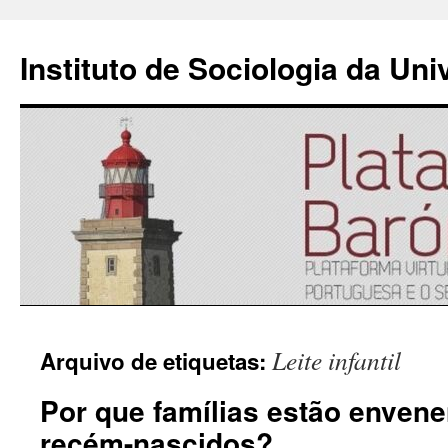
Instituto de Sociologia da Un
Saltar
Leite infantil
Arquivo de etiquetas:
para
Por que famílias estão enven
o
recém-nascidos?
conteúdo