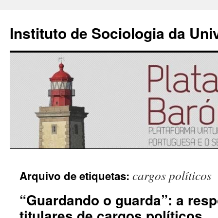
Instituto de Sociologia da Un
Saltar
cargos políticos
Arquivo de etiquetas:
para
“Guardando o guarda”: a resp
o
titulares de cargos políticos
conteúdo