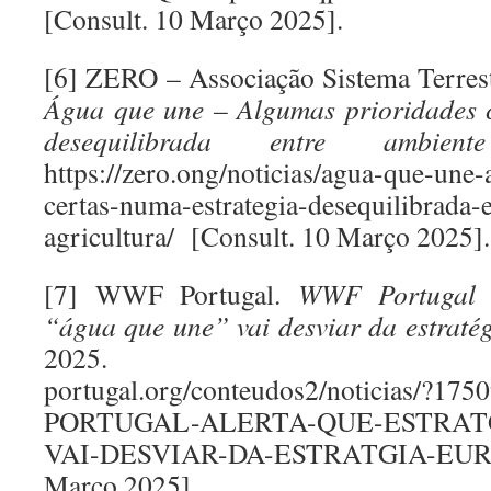
[Consult. 10 Março 2025].
[6] ZERO – Associação Sistema Terrest
Água que une – Algumas prioridades c
desequilibrada entre ambien
https://zero.ong/noticias/agua-que-une
certas-numa-estrategia-desequilibrada-
agricultura/ [Consult. 10 Março 2025].
[7] WWF Portugal.
WWF Portugal a
“água que une” vai desviar da estraté
2025. https://www
portugal.org/conteudos2/noticias/?1
PORTUGAL-ALERTA-QUE-ESTRAT
VAI-DESVIAR-DA-ESTRATGIA-EURO
Março 2025].