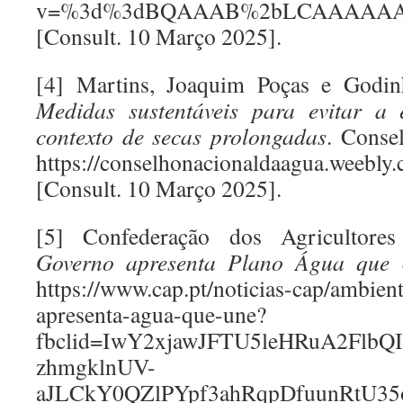
v=%3d%3dBQAAAB%2bLCAAAAAA
[Consult. 10 Março 2025].
[4] Martins, Joaquim Poças e Godinh
Medidas sustentáveis para evitar a
contexto de secas prolongadas
. Conse
https://conselhonacionaldaagua.weebl
[Consult. 10 Março 2025].
[5] Confederação dos Agricultore
Governo apresenta Plano Água que
https://www.cap.pt/noticias-cap/ambien
apresenta-agua-que-une?
fbclid=IwY2xjawJFTU5leHRuA2Flb
zhmgklnUV-
aJLCkY0QZlPYpf3ahRqpDfuunRtU35