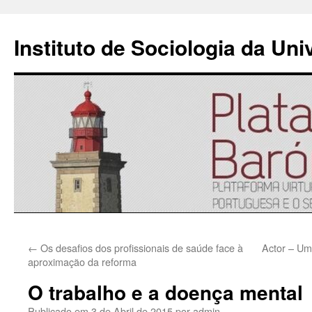
Instituto de Sociologia da Un
Saltar
←
Os desafios dos profissionais de saúde face à
Actor – Um
para
aproximação da reforma
o
O trabalho e a doença mental
conteúdo
Publicado em
3 de Abril de 2015
por
admin