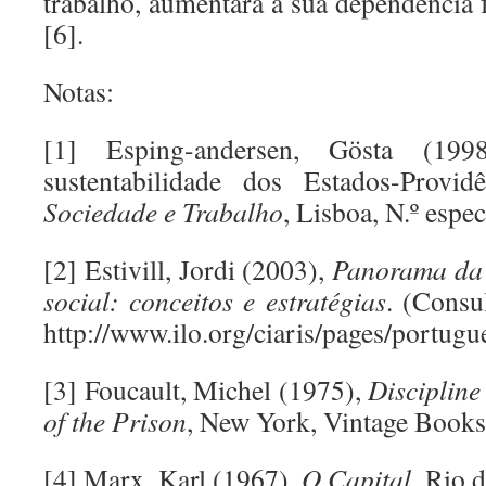
trabalho, aumentará a sua dependência f
[6].
Notas:
[1] Esping-andersen, Gösta (199
sustentabilidade dos Estados-Provi
Sociedade e Trabalho
, Lisboa, N.º espec
[2] Estivill, Jordi (2003),
Panorama da 
social: conceitos e estratégias
. (Consu
http://www.ilo.org/ciaris/pages/portugu
[3] Foucault, Michel (1975),
Discipline
of the Prison
, New York, Vintage Books
[4] Marx, Karl (1967),
O Capital
, Rio d