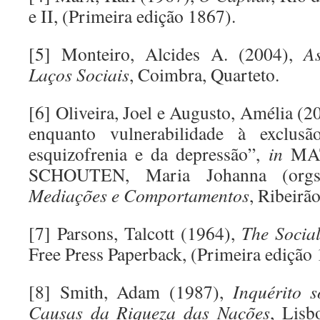
e II, (Primeira edição 1867).
[5] Monteiro, Alcides A. (2004),
A
Laços Sociais
, Coimbra, Quarteto.
[6] Oliveira, Joel e Augusto, Amélia (
enquanto vulnerabilidade à exclus
esquizofrenia e da depressão”,
in
MATO
SCHOUTEN, Maria Johanna (org
Mediações e Comportamentos
, Ribeirã
[7] Parsons, Talcott (1964),
The Socia
Free Press Paperback, (Primeira edição 
[8] Smith, Adam (1987),
Inquérito 
Causas da Riqueza das Nações
, Lisb