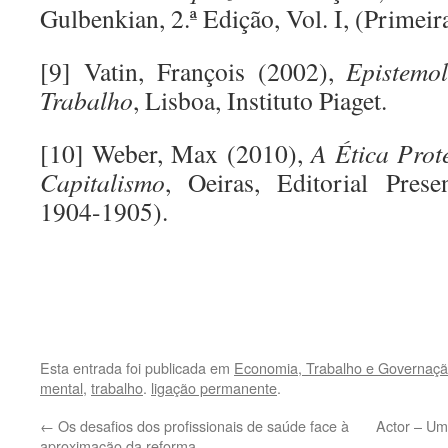
Gulbenkian, 2.ª Edição, Vol. I, (Primeir
[9] Vatin, François (2002),
Epistemo
Trabalho
, Lisboa, Instituto Piaget.
[10] Weber, Max (2010),
A Ética Prote
Capitalismo
, Oeiras, Editorial Prese
1904-1905).
.
.
Esta entrada foi publicada em
Economia, Trabalho e Governaçã
mental
,
trabalho
.
ligação permanente
.
←
Os desafios dos profissionais de saúde face à
Actor – Um
aproximação da reforma