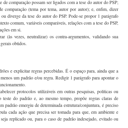
ase de comparação possam ser ligados com a tese do autor do PSP;
e comparação (tema por tema, autor por autor); e, enfim, dizer
ou diverge da tese do autor do PSP. Pode-se propor 1 parágrafo
ntexto comum, variáveis comparáveis, relações com a tese do PSP,
ções em si.
ar (às vezes, neutralizar) os contra-argumentos, validando sua
 gerais obtidos.
ões e explicitar regras percebidas. É o espaço para, ainda que a
lo menos um padrão e/ou regra. Redigir 1 parágrafo para apontar o
funcionamento.
elecer protocolos utilizáveis em outras pesquisas, políticas ou
 o teste do padrão e, ao mesmo tempo, propõe regras claras de
um padrão emergiu de determinada estrutura/conjuntura, é preciso
tipula cada ação que precisa ser tomada para que, em ambiente e
 seja replicado ou, para o caso de padrão indesejado, evitado ou