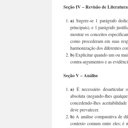
Seção IV – Revisão de Literatura
a)
Sugere-se 1 parágrafo dedi
principais), e 1 parágrafo justi
mostrar os conceitos especificam
como procederam em suas respec
harmonização dos diferentes conc
b)
Explicitar quando um ou mais
contra-argumentos e as evidênci
Seção V – Análise
a)
É necessário desarticular 
absoluta (negando-lhes qualquer
concedendo-lhes aceitabilidade
deve prevalecer.
b)
A análise comparativa de dif
contexto comum entre eles; é n