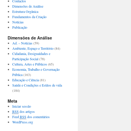
Contactos
Dimensões de Análise
Estrutura Orgânica
Fundamentos da Criação
Notícias
Publicação
Dimensões de Análise
Ad. – Notícias
(59)
Ambiente, Espaço e Território
(84)
Cidadania, Desigualdades e
Participação Social
(78)
Cultura, Artes e Públicos
(65)
Economia, Trabalho e Governação
Pública
(163)
Educação e Ciência
(81)
Saúde e Condições e Estilos de vida
(184)
Meta
Iniciar sessão
RSS
dos artigos
Feed
RSS
dos comentários
WordPress.org