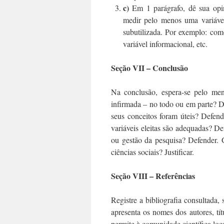
c)
Em 1 parágrafo, dê sua opin
medir pelo menos uma variável
subutilizada. Por exemplo: co
variável informacional, etc.
Seção VII – Conclusão
Na conclusão, espera-se pelo men
infirmada – no todo ou em parte? 
seus conceitos foram úteis? Defen
variáveis eleitas são adequadas? D
ou gestão da pesquisa? Defender. 
ciências sociais? Justificar.
Seção VIII – Referências
Registre a bibliografia consultada,
apresenta os nomes dos autores, tít
permite à comunidade científica loca