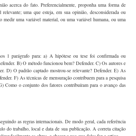
ião acerca do fato. Preferencialmente, proponha uma forma de
 relevante; uma que esteja, em sua opinião, desconsiderada ou
mo medir uma variável material, ou uma variável humana, ou uma
os 1 parágrafo para: a) A hipótese ou tese foi confirmada ou
Defender. B) O método funcionou bem? Defender. C) Os autores e
der. D) O padrão captado mostrou-se relevante? Defender. E) As
efender. F) As técnicas de mensuração contribuem para a pesquisa
G) Como o conjunto dos fatores contribuíram para o avanço das
 seguindo as regras internacionais. De modo geral, cada referência
ulo do trabalho, local e data de sua publicação. A correta citação
lizar facilmente as obras, e checar o uso que delas fez o artigo.