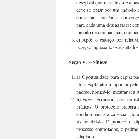
desejável que o contexto e a b
deve-se optar por um método d
como cada tema/autor converge 
para cada uma dessas fases: co
método de comparação, compara
c)
Após o esforço por relativiz
posição, apresente os resultados
Seção VI – Síntese
a)
Oportunidade para captar padr
título exploratório, apontar pe
padrão, nomeá-lo, mostrar seu 
b)
Fazer recomendações ou estab
práticas. O protocolo prepara
conduta para a área social. Se 
sistematizá-lo. O protocolo es
processo controlados, o padrão
adaptado.