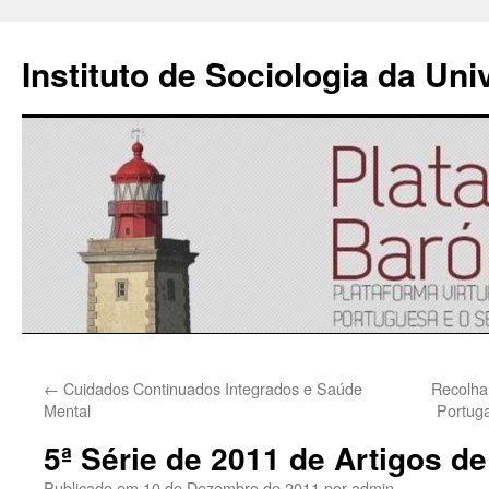
Instituto de Sociologia da Un
Saltar
←
Cuidados Continuados Integrados e Saúde
Recolha
para
Mental
Portuga
o
5ª Série de 2011 de Artigos d
conteúdo
Publicado em
10 de Dezembro de 2011
por
admin