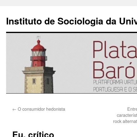
Instituto de Sociologia da Un
Saltar
←
O consumidor hedonista
Entr
para
caracterís
rock altern
o
Eu, crítico
conteúdo