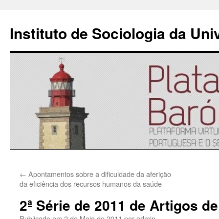
Instituto de Sociologia da Un
Saltar
←
Apontamentos sobre a dificuldade da aferição
para
da eficiência dos recursos humanos da saúde
o
2ª Série de 2011 de Artigos d
conteúdo
Publicado em
2 de Maio de 2011
por
admin