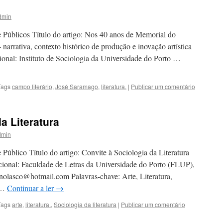
dmin
e Públicos Título do artigo: Nos 40 anos de Memorial do
arrativa, contexto histórico de produção e inovação artística
cional: Instituto de Sociologia da Universidade do Porto …
Tags
campo literário
,
José Saramago
,
literatura.
|
Publicar um comentário
a Literatura
dmin
 Público Título do artigo: Convite à Sociologia da Literatura
ucional: Faculdade de Letras da Universidade do Porto (FLUP),
nolasco@hotmail.com Palavras-chave: Arte, Literatura,
g …
Continuar a ler
→
Tags
arte
,
literatura.
,
Sociologia da literatura
|
Publicar um comentário