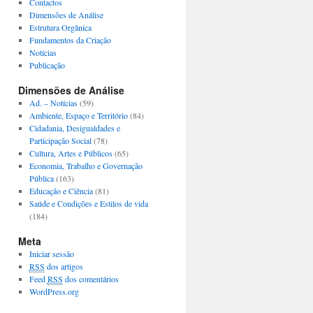
Contactos
Dimensões de Análise
Estrutura Orgânica
Fundamentos da Criação
Notícias
Publicação
Dimensões de Análise
Ad. – Notícias
(59)
Ambiente, Espaço e Território
(84)
Cidadania, Desigualdades e
Participação Social
(78)
Cultura, Artes e Públicos
(65)
Economia, Trabalho e Governação
Pública
(163)
Educação e Ciência
(81)
Saúde e Condições e Estilos de vida
(184)
Meta
Iniciar sessão
RSS
dos artigos
Feed
RSS
dos comentários
WordPress.org