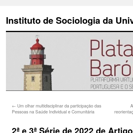
Instituto de Sociologia da Un
Saltar
←
Um olhar multidisciplinar da participação das
A
para
Pessoas na Saúde Individual e Comunitária
reorienta
o
2ª e 3ª Série de 2022 de Artig
conteúdo