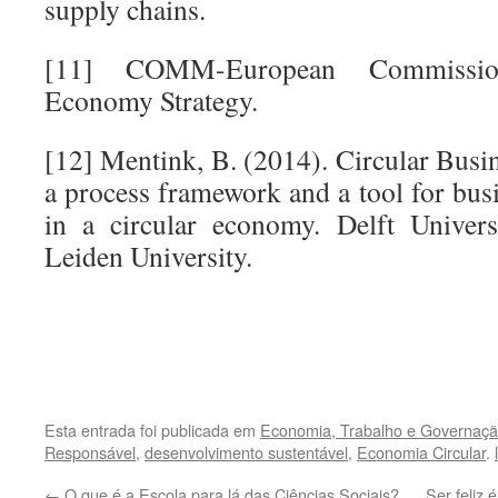
supply chains.
[11] COMM-European Commission
Economy Strategy.
[12] Mentink, B. (2014). Circular Busi
a process framework and a tool for bus
in a circular economy. Delft Univer
Leiden University.
.
.
Esta entrada foi publicada em
Economia, Trabalho e Governaçã
Responsável
,
desenvolvimento sustentável
,
Economia Circular
.
←
O que é a Escola para lá das Ciências Sociais?
Ser feliz 