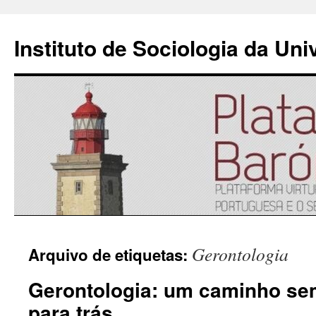
Instituto de Sociologia da Un
Saltar
Gerontologia
Arquivo de etiquetas:
para
Gerontologia: um caminho se
o
para trás
conteúdo