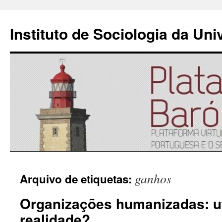
Instituto de Sociologia da Un
Saltar
ganhos
Arquivo de etiquetas:
para
Organizações humanizadas: u
o
realidade?
conteúdo