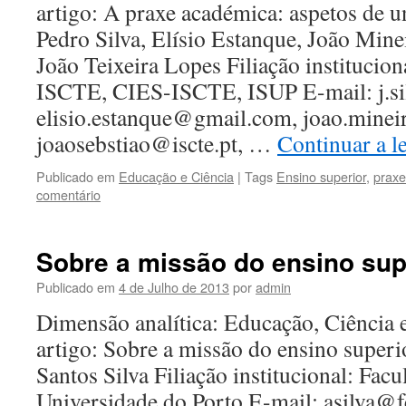
artigo: A praxe académica: aspetos de u
Pedro Silva, Elísio Estanque, João Mine
João Teixeira Lopes Filiação instituci
ISCTE, CIES-ISCTE, ISUP E-mail: j.s
elisio.estanque@gmail.com, joao.mine
joaosebstiao@iscte.pt, …
Continuar a l
Publicado em
Educação e Ciência
|
Tags
Ensino superior
,
prax
comentário
Sobre a missão do ensino sup
Publicado em
4 de Julho de 2013
por
admin
Dimensão analítica: Educação, Ciência 
artigo: Sobre a missão do ensino super
Santos Silva Filiação institucional: Fa
Universidade do Porto E-mail: asilva@f