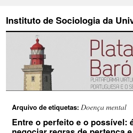
Instituto de Sociologia da Un
Saltar
Doença mental
Arquivo de etiquetas:
para
Entre o perfeito e o possível: 
o
negociar regras de pertença e
conteúdo