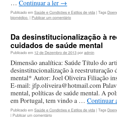
…
Continuar a ler
→
Publicado em
Saúde e Condições e Estilos de vida
|
Tags
Doenç
biomédico.
|
Publicar um comentário
Da desinstitucionalização à r
cuidados de saúde mental
Publicado em
12 de Dezembro de 2013
por
admin
Dimensão analítica: Saúde Título do art
desinstitucionalização à reestruturação
mental* Autor: Joel Oliveira Filiação in
E-mail: jfp.oliveira@hotmail.com Pala
mental, políticas de saúde mental. A pol
em Portugal, tem vindo a …
Continuar 
Publicado em
Saúde e Condições e Estilos de vida
|
Tags
Doenç
|
Publicar um comentário