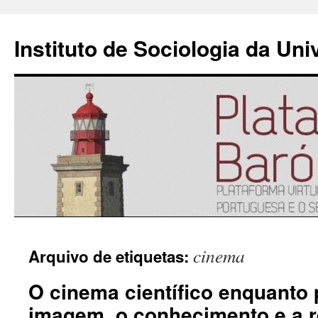
Instituto de Sociologia da Un
Saltar
cinema
Arquivo de etiquetas:
para
O cinema científico enquanto 
o
imagem, o conhecimento e a r
conteúdo