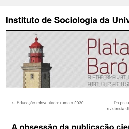
Instituto de Sociologia da Un
Saltar
←
Educação reinventada: rumo a 2030
Da pseud
para
evidência d
o
A obsessão da publicação cien
conteúdo