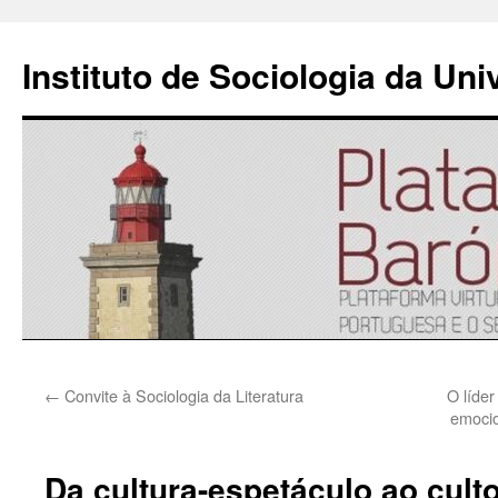
Instituto de Sociologia da Un
Saltar
←
Convite à Sociologia da Literatura
O líder
para
emocio
o
Da cultura-espetáculo ao culto
conteúdo