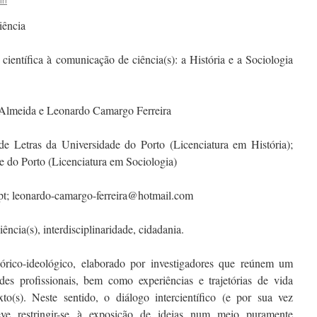
iência
ientífica à comunicação de ciência(s): a História e a Sociologia
Almeida e Leonardo Camargo Ferreira
e Letras da Universidade do Porto (Licenciatura em História);
e do Porto (Licenciatura em Sociologia)
; leonardo-camargo-ferreira@hotmail.com
ncia(s), interdisciplinaridade, cidadania.
eórico-ideológico, elaborado por investigadores que reúnem um
ades profissionais, bem como experiências e trajetórias de vida
to(s). Neste sentido, o diálogo intercientífico (e por sua vez
eve restringir-se à exposição de ideias num meio puramente