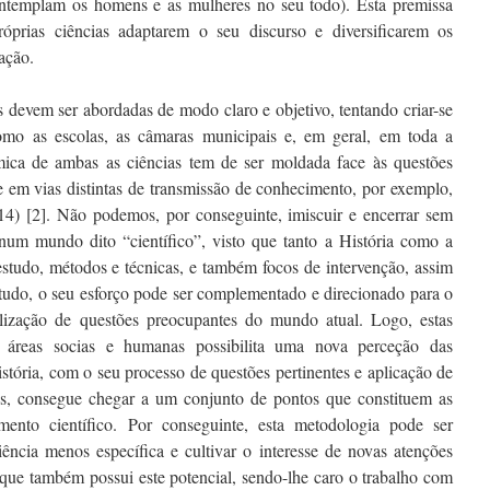
contemplam os homens e as mulheres no seu todo). Esta premissa
óprias ciências adaptarem o seu discurso e diversificarem os
ação.
as devem ser abordadas de modo claro e objetivo, tentando criar-se
omo as escolas, as câmaras municipais e, em geral, em toda a
mica de ambas as ciências tem de ser moldada face às questões
se em vias distintas de transmissão de conhecimento, por exemplo,
014) [2]. Não podemos, por conseguinte, imiscuir e encerrar sem
num mundo dito “científico”, visto que tanto a História como a
estudo, métodos e técnicas, e também focos de intervenção, assim
tudo, o seu esforço pode ser complementado e direcionado para o
alização de questões preocupantes do mundo atual. Logo, estas
 áreas socias e humanas possibilita uma nova perceção das
stória, com o seu processo de questões pertinentes e aplicação de
es, consegue chegar a um conjunto de pontos que constituem as
ento científico. Por conseguinte, esta metodologia pode ser
ência menos específica e cultivar o interesse de novas atenções
, que também possui este potencial, sendo-lhe caro o trabalho com