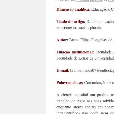
Dimensão analítica:
Educação e C
Título do artigo:
Da comunicação c
em contextos sociais plurais
Autor:
Bruno Filipe Gonçalves de 
Filiação institucional:
Faculdade d
Faculdade de Letras da Universidad
E-mail:
brunoalmeida07@outlook.pt
Palavras-chave:
Comunicação de ciê
A ciência constitui um produto t
trabalho de rigor nas suas ativid
enquanto atores sociais em contex
intracientífico) não pode nem d