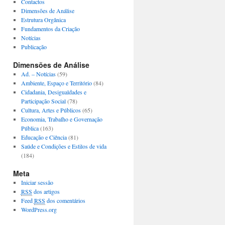
Contactos
Dimensões de Análise
Estrutura Orgânica
Fundamentos da Criação
Notícias
Publicação
Dimensões de Análise
Ad. – Notícias
(59)
Ambiente, Espaço e Território
(84)
Cidadania, Desigualdades e
Participação Social
(78)
Cultura, Artes e Públicos
(65)
Economia, Trabalho e Governação
Pública
(163)
Educação e Ciência
(81)
Saúde e Condições e Estilos de vida
(184)
Meta
Iniciar sessão
RSS
dos artigos
Feed
RSS
dos comentários
WordPress.org