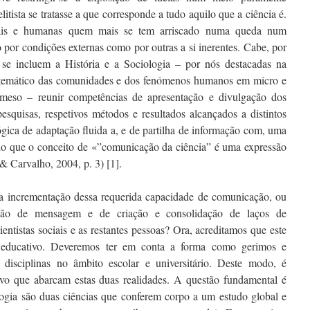
tista se tratasse a que corresponde a tudo aquilo que a ciência é.
ciais e humanas quem mais se tem arriscado numa queda num
 por condições externas como por outras a si inerentes. Cabe, por
e se incluem a História e a Sociologia – por nós destacadas na
istemático das comunidades e dos fenómenos humanos em micro e
 meso – reunir competências de apresentação e divulgação dos
pesquisas, respetivos métodos e resultados alcançados a distintos
ógica de adaptação fluida a, e de partilha de informação com, uma
o que o conceito de «”comunicação da ciência” é uma expressão
& Carvalho, 2004, p. 3) [1].
a incrementação dessa requerida capacidade de comunicação, ou
ação de mensagem e de criação e consolidação de laços de
entistas sociais e as restantes pessoas? Ora, acreditamos que este
 educativo. Deveremos ter em conta a forma como gerimos e
 disciplinas no âmbito escolar e universitário. Deste modo, é
alvo que abarcam estas duas realidades. A questão fundamental é
logia são duas ciências que conferem corpo a um estudo global e