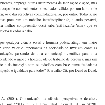
ertentes, emprega outros instrumentos de teorização e ação, mas
m corpo de conhecimentos e resultados válido, por um lado, e de
rvenção e das respetivas comunidades-alvo, por outro. Todavia, no
cias procuram um trabalho interdisciplinar (e, quando possível,
uma melhor compreensão do(s) saber(es)(-fazer/ser/estar) que se
rojetos levados a cabo.
 que qualquer ciência social e humana poderá atingir um maior
m certo valor e importância na sociedade se tiver em conta as
unicação, passando de uma comunicação científica para uma
perdendo o rigor e a honestidade do trabalho de pesquisa, mas sim
ição e de interação com os cidadãos com base numa “cidadania
icipação e igualdade para todos” (Carvalho Cit. por Duad & Duad,
A. (2004), Comunicação da ciência: perspetivas e desafios.
VI, [s/n] (2011), p. 1-11. [Em linha]. [Consult. 31 jan. 2020].