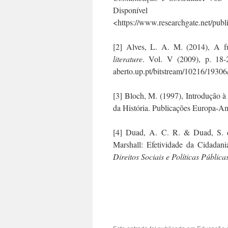
Disp
<https://www.researchgate.net/pub
[2] Alves, L. A. M. (2014), A fu
literature
. Vol. V (2009), p. 18-2
aberto.up.pt/bitstream/10216/1930
[3] Bloch, M. (1997), Introdução à 
da História. Publicações Europa-Am
[4] Duad, A. C. R. & Duad, S. 
Marshall: Efetividade da Cidadani
Direitos Sociais e Políticas Pública
.
.