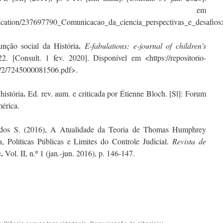
onível em
lication/237697790_Comunicacao_da_ciencia_perspectivas_e_desafios
.
nção social da História
E-fabulations: e-journal of children’s
2. [Consult. 1 fev. 2020]. Disponível em <https://repositorio-
6/2/7245000081506.pdf>.
.
história
Ed. rev. aum. e criticada por Étienne Bloch. [Sl]: Forum
érica.
dos S. (2016), A Atualidade da Teoria de Thomas Humphrey
a, Políticas Públicas e Limites do Controle Judicial.
Revista de
.
s
Vol. II, n.º 1 (jan.-jun. 2016), p. 146-147.