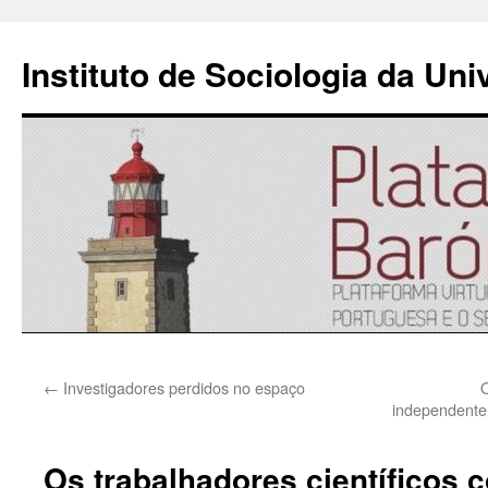
Instituto de Sociologia da Un
Saltar
←
Investigadores perdidos no espaço
O
para
independente
o
Os trabalhadores científicos 
conteúdo