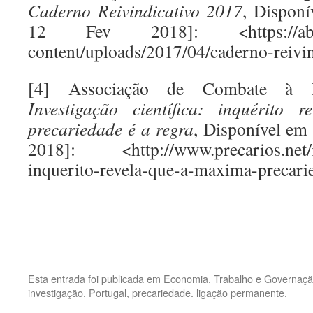
Caderno Reivindicativo 2017
, Dispon
12 Fev 2018]: <https://abic-on
content/uploads/2017/04/caderno-reivi
[4] Associação de Combate à Pr
Investigaçã
o cient
í
fica: inqu
érito 
precariedade é a regra
, Disponível em
2018]: <http://www.precarios.net/inv
inquerito-revela-que-a-maxima-precarie
.
.
Esta entrada foi publicada em
Economia, Trabalho e Governaçã
investigação
,
Portugal
,
precariedade
.
ligação permanente
.