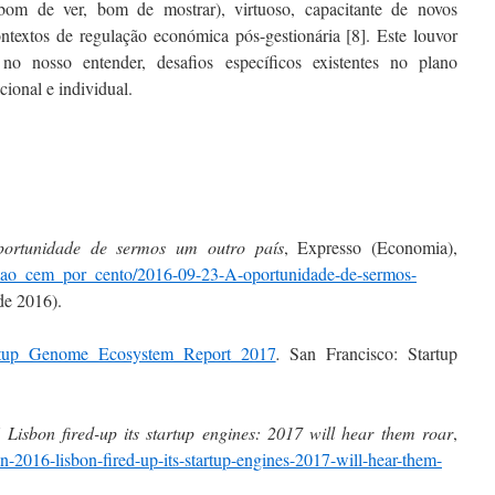
om de ver, bom de mostrar), virtuoso, capacitante de novos
ntextos de regulação económica pós-gestionária [8]. Este louvor
no nosso entender, desafios específicos existentes no plano
acional e individual.
ortunidade de sermos um outro pa
í
s
, Expresso (Economia),
piniao_cem_por_cento/2016-09-23-A-oportunidade-de-sermos-
de 2016).
rtup Genome Ecosystem Report 2017
.
San Francisco: Startup
 Lisbon fired-up its startup engines: 2017 will hear them roar
,
n-2016-lisbon-fired-up-its-startup-engines-2017-will-hear-them-