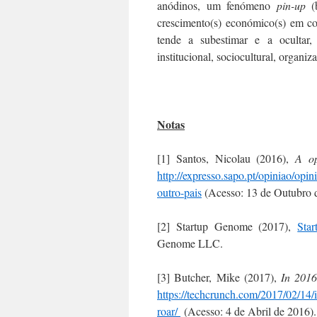
anódinos, um fenómeno
pin-up
(b
crescimento(s) económico(s) em co
tende a subestimar e a ocultar, 
institucional, sociocultural, organiz
Notas
[1] Santos, Nicolau (2016),
A op
http://expresso.sapo.pt/opiniao/o
outro-pais
(Acesso: 13 de Outubro 
[2] Startup Genome (2017),
Sta
Genome LLC.
[3] Butcher, Mike (2017),
In 2016
https://techcrunch.com/2017/02/14/i
roar/
(Acesso: 4 de Abril de 2016).