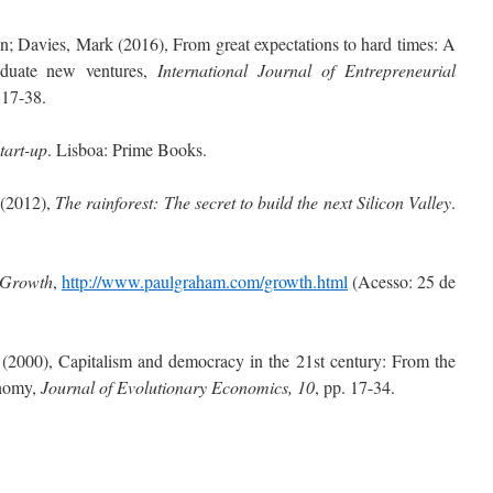
an; Davies, Mark (2016), From great expectations to hard times: A
raduate new ventures,
International Journal of Entrepreneurial
 17-38.
tart-up
. Lisboa: Prime Books.
 (2012),
The rainforest: The secret to build the next Silicon Valley
.
=Growth
,
http://www.paulgraham.com/growth.html
(Acesso: 25 de
 (2000), Capitalism and democracy in the 21st century: From the
onomy,
Journal of Evolutionary Economics, 10
, pp. 17-34.