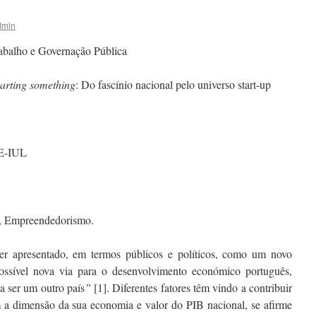
dmin
abalho e Governação Pública
arting something
: Do fascínio nacional pelo universo start-up
E-IUL
o, Empreendedorismo.
ser apresentado, em termos públicos e políticos, como um novo
ssível nova via para o desenvolvimento económico português,
 a ser um outro país
”
[1]. Diferentes fatores têm vindo a contribuir
 a dimensão da sua economia e valor do PIB nacional, se afirme