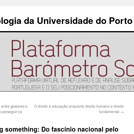
ologia da Universidade do Porto
 entre gestores e
O direito à educação enquanto direito humano e direito
a perseguir os
fundamental
→
g something: Do fascínio nacional pelo