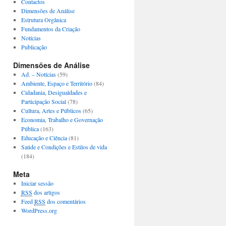
Contactos
Dimensões de Análise
Estrutura Orgânica
Fundamentos da Criação
Notícias
Publicação
Dimensões de Análise
Ad. – Notícias
(59)
Ambiente, Espaço e Território
(84)
Cidadania, Desigualdades e
Participação Social
(78)
Cultura, Artes e Públicos
(65)
Economia, Trabalho e Governação
Pública
(163)
Educação e Ciência
(81)
Saúde e Condições e Estilos de vida
(184)
Meta
Iniciar sessão
RSS
dos artigos
Feed
RSS
dos comentários
WordPress.org