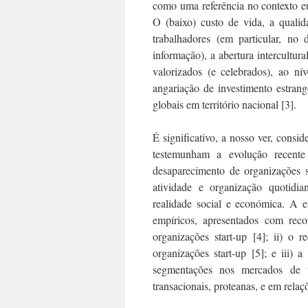
como uma referência no contexto e
O (baixo) custo de vida, a qualid
trabalhadores (em particular, no
informação), a abertura intercultural
valorizados (e celebrados), ao nív
angariação de investimento estrang
globais em território nacional [3].
É significativo, a nosso ver, consid
testemunham a evolução recente
desaparecimento de organizações st
atividade e organização quotid
realidade social e económica. A es
empíricos, apresentados com reco
organizações start-up [4]; ii) o
organizações start-up [5]; e iii) 
segmentações nos mercados de t
transacionais, proteanas, e em relaç