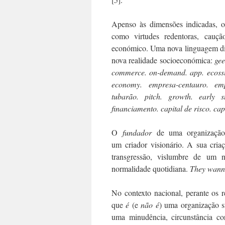
Apenso às dimensões indicadas, o
como virtudes redentoras, cauçã
económico. Uma nova linguagem dif
nova realidade socioeconómica:
gee
commerce. on-demand. app. ecossi
economy. empresa-centauro. emp
tubar
ã
o. pitch. growth. early s
financiamento. capital de risco. c
O
fundador
de uma organização 
um criador visionário. A sua cria
transgressão, vislumbre de um no
normalidade quotidiana.
They wanna
No contexto nacional, perante os r
que
é
(e
n
ã
o
é
) uma organização s
uma minudência, circunstância co