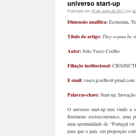
universo start-up
Publicado em
19 de Julho de 2017
por
a
Dimensão analítica:
Economia, Tr
Título do artigo:
They wanna be st
Autor:
João Vasco Coelho
Filiação institucional:
CIES/ISCT
E-mail:
vasco.jcoelho@gmail.com
Palavras-chave:
Start-up, Inovaçã
O universo start-up tem vindo a 
fenómeno socioeconómico, uma po
uma oportunidade de
“
Portugal vir
para que o país, em proporção com