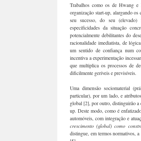
Trabalhos como os de Hwang e Ho
organização start-up, alargando o
seu sucesso, do seu (elevado) 
especificidades da situação con
potencialmente debilitantes do de
racionalidade imediatista, de lógi
um sentido de confiança num cont
incentiva a experimentação incessa
que multiplica os processos de de
dificilmente geríveis e previsíveis.
Uma dimensão sociomaterial (prá
particular), por um lado, e atribut
global [2], por outro, distinguirão 
up. Deste modo, como é enfatizado 
automóveis, com integração e atuaçã
crescimento (global) como const
distingue, em termos normativos, a
[5].