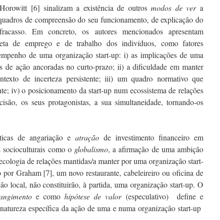
rowitt [6] sinalizam a existência de outros
modos de ver
a
s quadros de compreensão do seu funcionamento, de explicação do
fracasso. Em concreto, os autores mencionados apresentam
creta de emprego e de trabalho dos indivíduos, como fatores
sempenho de uma organização start-up: i) as implicações de uma
cas de ação ancoradas no curto-prazo; ii) a dificuldade em manter
exto de incerteza persistente; iii) um quadro normativo que
nte; iv) o posicionamento da start-up num ecossistema de relações
cisão, os seus protagonistas, a sua simultaneidade, tornando-os
ticas de angariação e
atra
çã
o
de investimento financeiro em
os socioculturais como o
globalismo
, a afirmação de uma ambição
a ecologia de relações mantidas/a manter por uma organização start-
por Graham [7], um novo restaurante, cabeleireiro ou oficina de
o local, não constituirão, à partida, uma organização start-up. O
rangimento
e como
hip
ó
tese de valor
(especulativo) define e
 natureza específica da ação de uma e numa organização start-up