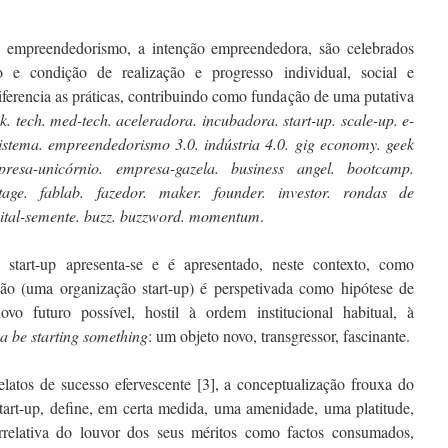
 empreendedorismo, a intenção empreendedora, são celebrados
o e condição de realização e progresso individual, social e
erencia as práticas, contribuindo como fundação de uma putativa
k. tech. med-tech. aceleradora. incubadora. start-up. scale-up. e-
stema. empreendedorismo 3.0. ind
ú
stria 4.0. gig economy. geek
resa-unic
ó
rnio. empresa-gazela. business angel. bootcamp.
tage. fablab. fazedor. maker. founder. investor. rondas de
apital-semente. buzz. buzzword. momentum
.
start-up apresenta-se e é apresentado, neste contexto, como
ção (uma organização start-up) é perspetivada como hipótese de
vo futuro possível, hostil à ordem institucional habitual, à
 be starting something
: um objeto novo, transgressor, fascinante.
elatos de sucesso efervescente [3], a conceptualização frouxa do
tart-up, define, em certa medida, uma amenidade, uma platitude,
rrelativa do louvor dos seus méritos como factos consumados,