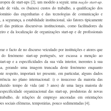
uropeu de start-ups [2], um modelo a seguir, uma
na
çã
o start-up
.
ade de vida, os (baixos) custos do trabalho, a qualificação dos
 domínio das engenharias e das tecnologias de comunicação e
, a segurança, a estabilidade institucional, são fatores tipicamente
el das práticas discursivas institucionais, como facilitadores da
eiro e da localização de organizações start-up e de profissionais
erar o facto de no discurso veiculado por instituições e atores que
 do fenómeno start-up português, ser escassa a menção ao
art-up e a especificidades da sua vida interior, inerentes à sua
iana, gerando uma imagem truncada deste fenómeno enquanto
te respeito, importará ter presente, em particular, alguns dados
rrência no plano internacional: i) o insucesso da maioria das
 reduzido tempo de vida (até 3 anos) de uma larga maioria de
a especificidade organizacional das start-up, produtoras de novas
rabalho, de relações de emprego ancoradas em orientações
ões sociais efémeras, temporárias, pouco sedimentadas [4].