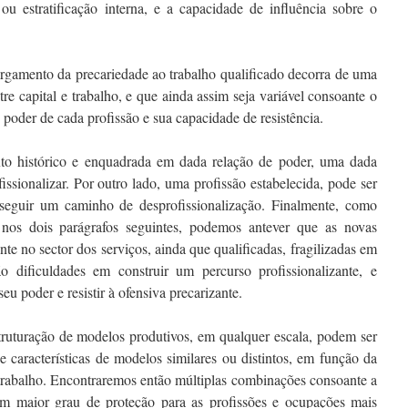
u estratificação interna, e a capacidade de influência sobre o
rgamento da precariedade ao trabalho qualificado decorra de uma
tre capital e trabalho, e que ainda assim seja variável consoante o
poder de cada profissão e sua capacidade de resistência.
xto histórico e enquadrada em dada relação de poder, uma dada
ssionalizar. Por outro lado, uma profissão estabelecida, pode ser
seguir um caminho de desprofissionalização. Finalmente, como
s nos dois parágrafos seguintes, podemos antever que as novas
 no sector dos serviços, ainda que qualificadas, fragilizadas em
ão dificuldades em construir um percurso profissionalizante, e
u poder e resistir à ofensiva precarizante.
ruturação de modelos produtivos, em qualquer escala, podem ser
 características de modelos similares ou distintos, em função da
e trabalho. Encontraremos então múltiplas combinações consoante a
om maior grau de proteção para as profissões e ocupações mais