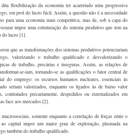
 dita flexibilização da economia ter acarretado uma progressiva
ego, em prol do lucro fácil. Assim, a questão não é a necessidade
balho para uma economia mais competitiva, mas de, sob a capa do
procurar impor uma estruturação do sistema produtivo que tem na
 do lucro [1].
iderou que as transformações dos sistemas produtivos potenciariam
o, valorizando o trabalho qualificado e desvalorizando o
picas de trabalho, precárias e inseguras. Assim, as relações de
ransformar-se-iam, tornando-se as qualificações o fator central de
ocial do emprego: os recursos humanos nucleares, essenciais às
ntado seriam valorizados, enquanto os ligados às de baixo valor
s, contratados precariamente, despedidos ou externalizados em
as face aos mercados [2].
 macrossociais, somente enquanto a correlação de forças entre o
u ao capital impor um maior grau de exploração, plasmada na
ego também do trabalho qualificado.