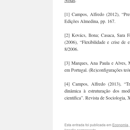
Notas
:
[1] Campos, Alfredo (2012), “Prec
Edições Almedina, pp. 167.
[2] Kovács, Ilona; Casaca, Sara F
(2006), “Flexibilidade e crise de
8/2006.
[3] Marques, Ana Paula e Alves, M
em Portugal. (Re)configurações teó
[4] Campos, Alfredo (2013), “Tr
dinâmica à estruturação dos mod
científica”. Revista de Sociologia,
Esta entrada foi publicada em
Economia, 
ligação permanente
.