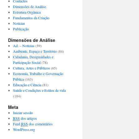
Contactos
Dimensões de Análise
Estrutura Orgânica
Fundamentos da Criação
Notícias
Publicação
Dimensões de Análise
Ad. – Notícias
(59)
Ambiente, Espaço e Território
(84)
Cidadania, Desigualdades e
Participação Social
(78)
Cultura, Artes e Públicos
(65)
Economia, Trabalho e Governação
Pública
(163)
Educação e Ciência
(81)
Saúde e Condições e Estilos de vida
(184)
Meta
Iniciar sessão
RSS
dos artigos
Feed
RSS
dos comentários
WordPress.org