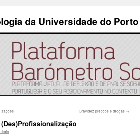
ologia da Universidade do Porto
nizações
Gravidez precoce e drogas
→
 (Des)Profissionalização
admin