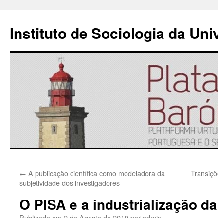
Instituto de Sociologia da Un
Saltar
←
A publicação científica como modeladora da
Transiçõ
para
subjetividade dos investigadores
o
O PISA e a industrialização d
conteúdo
Publicado em
2 de Agosto de 2019
por
admin