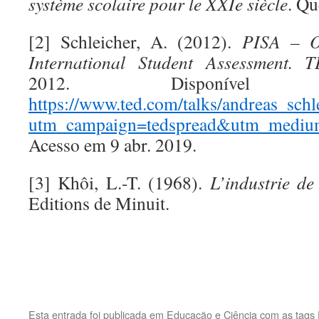
système scolaire pour le XXIe siècle
. Q
[2] Schleicher, A. (2012).
PISA – 
International Student Assessment.
T
2012. Disponí
https://www.ted.com/talks/andreas_sch
utm_campaign=tedspread&utm_medium
Acesso em 9 abr. 2019.
[3] Khôi, L.-T. (1968).
L’industrie de
Editions de Minuit.
.
.
Esta entrada foi publicada em
Educação e Ciência
com as tags