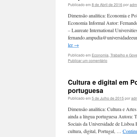
Publicado em
8 de Abril de 2016
por
adm
Dimensão analítica: Economia e Polí
Economia Informal Autor: Fernando
– Laureate International Universitie
fernando.ampudia@universidadeeuro
ler
→
Publicado em
Economia, Trabalho e Gov
Publicar um comentário
Cultura e digital em P
portuguesa
Publicado em
5 de Julho de 2015
por
ad
Dimensão analítica: Cultura e Artes 
ainda a língua portuguesa Autora: Te
Sociais da Universidade de Lisboa E
cultura, digital, Portugal, …
Continu