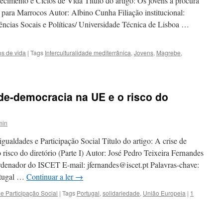
ecimento e Ciclos de Vida Título do artigo: Os jovens à procura
para Marrocos Autor: Albino Cunha Filiação institucional:
ências Socais e Políticas/ Universidade Técnica de Lisboa …
os de vida
|
Tags
Interculturalidade mediterrânica
,
Jovens
,
Magrebe
,
ade-democracia na UE e o risco do
min
gualdades e Participação Social Título do artigo: A crise de
risco do diretório (Parte I) Autor: José Pedro Teixeira Fernandes
oordenador do ISCET E-mail: jfernandes@iscet.pt Palavras-chave:
rtugal …
Continuar a ler
→
e Participação Social
|
Tags
Portugal
,
solidariedade
,
União Europeia
|
1