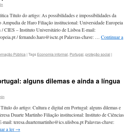
in
tica Título do artigo: As possibilidades e impossibilidades da
 Ampudia de Haro Filiação institucional: Universidade Europeia
s / CIES – Instituto Universitário de Lisboa E-mail:
peia.pt / fernando.haro@iscte.pt Palavras-chave: …
Continuar a
ernação Pública
|
Tags
Economia informal
,
Portugal
,
proteção social
|
ortugal: alguns dilemas e ainda a língua
min
Título do artigo: Cultura e digital em Portugal: alguns dilemas e
resa Duarte Martinho Filiação institucional: Instituto de Ciências
-mail: teresa.duartemartinho@ics.ulisboa.pt Palavras-chave:
ar a ler
→