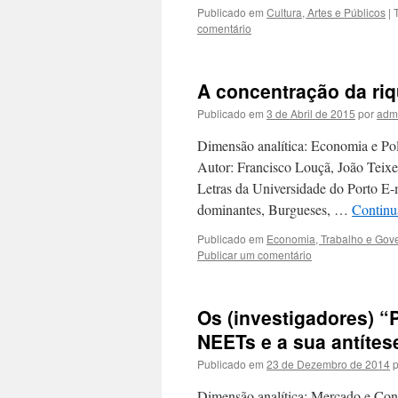
Publicado em
Cultura, Artes e Públicos
|
comentário
A concentração da ri
Publicado em
3 de Abril de 2015
por
adm
Dimensão analítica: Economia e Polí
Autor: Francisco Louçã, João Teixei
Letras da Universidade do Porto E-m
dominantes, Burgueses, …
Continu
Publicado em
Economia, Trabalho e Gov
Publicar um comentário
Os (investigadores) 
NEETs e a sua antítes
Publicado em
23 de Dezembro de 2014
p
Dimensão analítica: Mercado e Cond