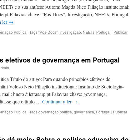
EETs e a sua antítese Autora: Magda Nico Filiação institucional:
.pt Palavras-chave: “Pós-Docs”, Investigação, NEETs, Portugal.
a ler
→
ernação Pública
|
Tags
“Pós-Docs”
,
Investigação
,
NEETs
,
Portugal
|
Publicar
s efetivos de governança em Portugal
admin
tica Título do artigo: Para quando princípios efetivos de
ni Veloso Neto Filiação institucional: Instituto de Sociologia-
mail: hneto@letras.up.pt Palavras-chave: governança,
dita-se que o título …
Continuar a ler
→
ernação Pública
|
Tags
governação política
,
governança
,
Portugal
|
Publicar
 dá mais: Sobre a política educativa do