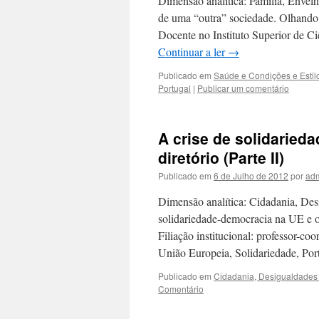
Dimensão analítica: Família, Envelh
de uma “outra” sociedade. Olhando 
Docente no Instituto Superior de Ci
Continuar a ler
→
Publicado em
Saúde e Condições e Estil
Portugal
|
Publicar um comentário
A crise de solidaried
diretório (Parte II)
Publicado em
6 de Julho de 2012
por
ad
Dimensão analítica: Cidadania, Desi
solidariedade-democracia na UE e o 
Filiação institucional: professor-c
União Europeia, Solidariedade, Po
Publicado em
Cidadania, Desigualdades 
Comentário