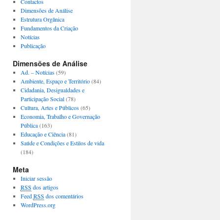
Contactos
Dimensões de Análise
Estrutura Orgânica
Fundamentos da Criação
Notícias
Publicação
Dimensões de Análise
Ad. – Notícias
(59)
Ambiente, Espaço e Território
(84)
Cidadania, Desigualdades e
Participação Social
(78)
Cultura, Artes e Públicos
(65)
Economia, Trabalho e Governação
Pública
(163)
Educação e Ciência
(81)
Saúde e Condições e Estilos de vida
(184)
Meta
Iniciar sessão
RSS
dos artigos
Feed
RSS
dos comentários
WordPress.org