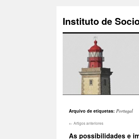
Instituto de Soci
Saltar
Portugal
Arquivo de etiquetas:
para
←
Artigos anteriores
o
As possibilidades e i
conteúdo