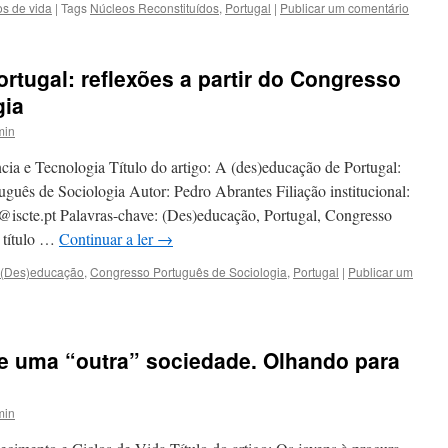
os de vida
|
Tags
Núcleos Reconstituídos
,
Portugal
|
Publicar um comentário
rtugal: reflexões a partir do Congresso
gia
min
cia e Tecnologia Título do artigo: A (des)educação de Portugal:
tuguês de Sociologia Autor: Pedro Abrantes Filiação institucional:
iscte.pt Palavras-chave: (Des)educação, Portugal, Congresso
 título …
Continuar a ler
→
(Des)educação
,
Congresso Português de Sociologia
,
Portugal
|
Publicar um
de uma “outra” sociedade. Olhando para
min