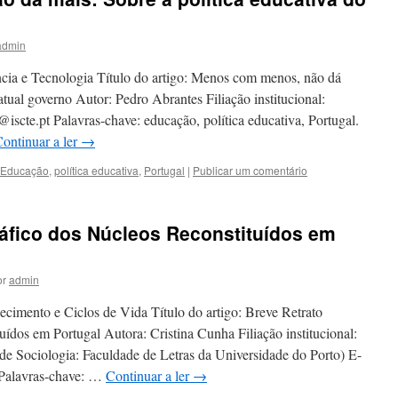
admin
cia e Tecnologia Título do artigo: Menos com menos, não dá
atual governo Autor: Pedro Abrantes Filiação institucional:
scte.pt Palavras-chave: educação, política educativa, Portugal.
ontinuar a ler
→
Educação
,
política educativa
,
Portugal
|
Publicar um comentário
ráfico dos Núcleos Reconstituídos em
or
admin
ecimento e Ciclos de Vida Título do artigo: Breve Retrato
ídos em Portugal Autora: Cristina Cunha Filiação institucional:
o de Sociologia: Faculdade de Letras da Universidade do Porto) E-
 Palavras-chave: …
Continuar a ler
→