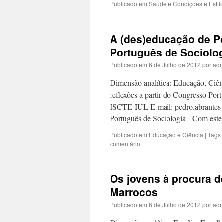
Publicado em
Saúde e Condições e Estil
A (des)educação de Po
Português de Sociolo
Publicado em
6 de Julho de 2012
por
ad
Dimensão analítica: Educação, Ciên
reflexões a partir do Congresso Por
ISCTE-IUL E-mail: pedro.abrantes@
Português de Sociologia Com este
Publicado em
Educação e Ciência
|
Tags
comentário
Os jovens à procura 
Marrocos
Publicado em
6 de Julho de 2012
por
ad