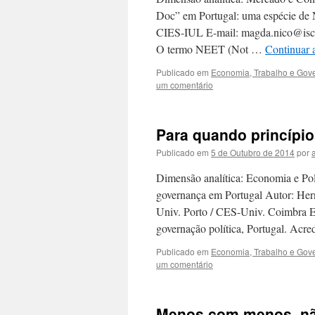
Doc” em Portugal: uma espécie de N
CIES-IUL E-mail: magda.nico@iscte
O termo NEET (Not …
Continuar 
Publicado em
Economia, Trabalho e Gov
um comentário
Para quando princípio
Publicado em
5 de Outubro de 2014
por
Dimensão analítica: Economia e Polí
governança em Portugal Autor: Hernâ
Univ. Porto / CES-Univ. Coimbra E-
governação política, Portugal. Acre
Publicado em
Economia, Trabalho e Gov
um comentário
Menos com menos, não