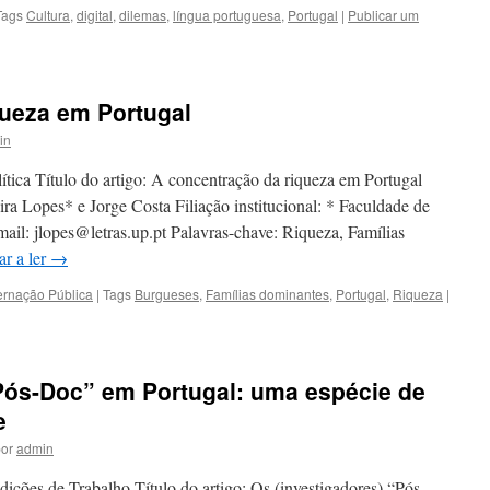
Tags
Cultura
,
digital
,
dilemas
,
língua portuguesa
,
Portugal
|
Publicar um
queza em Portugal
in
tica Título do artigo: A concentração da riqueza em Portugal
ra Lopes* e Jorge Costa Filiação institucional: * Faculdade de
ail: jlopes@letras.up.pt Palavras-chave: Riqueza, Famílias
ar a ler
→
ernação Pública
|
Tags
Burgueses
,
Famílias dominantes
,
Portugal
,
Riqueza
|
“Pós-Doc” em Portugal: uma espécie de
e
or
admin
ições de Trabalho Título do artigo: Os (investigadores) “Pós-