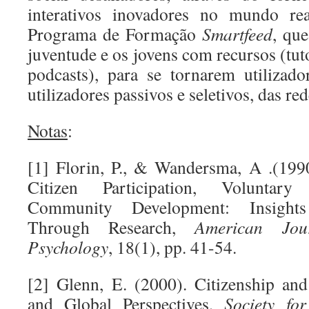
interativos inovadores no mundo rea
Programa de Formação
Smartfeed
, que
juventude e os jovens com recursos (tuto
podcasts), para se tornarem utilizad
utilizadores passivos e seletivos, das red
Notas
:
[1] Florin, P., & Wandersma, A .(199
Citizen Participation, Voluntary
Community Development: Insigh
Through Research,
American Jou
Psychology
, 18(1), pp. 41-54.
[2] Glenn, E. (2000). Citizenship and 
and Global Perspectives,
Society fo