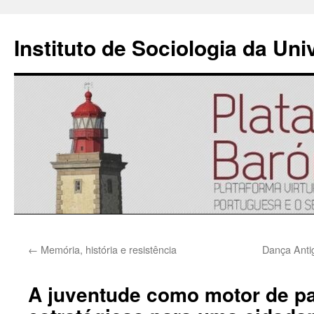
Instituto de Sociologia da Un
Saltar
←
Memória, história e resistência
Dança Antig
para
o
A juventude como motor de pa
conteúdo